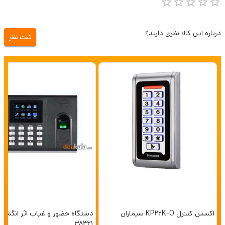
درباره این کالا نظری دارید؟
ثبت نظر
اکسس کنترل KP22K-O سیماران
38321