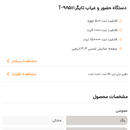
دستگاه حضور و غیاب تایگر98511-T
قابلیت ثبت 500 چهره
قابلیت ثبت 1000 کارت
قابلیت تبت 150000 تردد
صفحه نمایش لمسی 4.3 اینچی
منبع تغذیه DC 12V 1.5A
مشاهده
بیشتر
دمای عملیاتی OPC to 45°C
مشاهده نظرات
نظری برای این کالا ثبت نشده است
رطوبت 20%-80%
پروتکل ارتباطی TCP/IP, WiFi, USB-host
دارای ۱۲ ماه گارانتی و ۱۰ سال خدمات پس از فروش
مشخصات محصول
عمومی
رنگ
مشکی