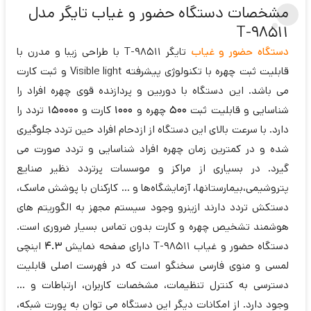
مشخصات دستگاه حضور و غیاب تایگر مدل
T-98511
دستگاه حضور و غیاب
تایگر T-98511 با طراحی زیبا و مدرن با
قابلیت ثبت چهره با تکنولوژی پیشرفته Visible light و ثبت کارت
می باشد. این دستگاه با دوربین و پردازنده قوی چهره افراد را
شناسایی و قابلیت ثبت
500
چهره و
1000
کارت و
150000
تردد را
دارد. با سرعت بالای این دستگاه از ازدحام افراد حین تردد جلوگیری
شده و در کمترین زمان چهره افراد شناسایی و تردد صورت می
گیرد. در بسیاری از مراکز و موسسات پرتردد نظیر صنایع
پتروشیمی،بیمارستانها، آزمایشگاه‌ها و ... کارکنان با پوشش ماسک،
دستکش تردد دارند ازینرو وجود سیستم مجهز به الگوریتم های
هوشمند تشخیص چهره و کارت بدون تماس بسیار ضروری است.
دستگاه حضور و غیاب T-98511 دارای صفحه نمایش
4.3
اینچی
لمسی و منوی فارسی سخنگو است که در فهرست اصلی قابلیت
دسترسی به کنترل تنظیمات، مشخصات کاربران، ارتباطات و ...
وجود دارد. از امکانات دیگر این دستگاه می توان به پورت شبکه،