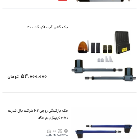
جک گلدن گیت اکو گلد 400
54,000,000
تومان
جک پارکینگی روچی R2 شرکت یال قدرت
450 کیلوگرم هر لنگه
220V
400KG
3M
50تردد