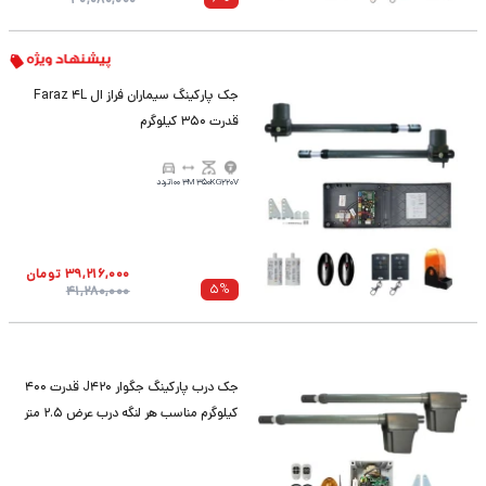
جک پارکینگ سیماران فراز ال Faraz 4L
قدرت 350 کیلوگرم
220V
350KG
3M
100تردد
39,216,000
تومان
5
%
41,280,000
جک درب پارکینگ جگوار J420 قدرت 400
کیلوگرم مناسب هر لنگه درب عرض 2.5 متر