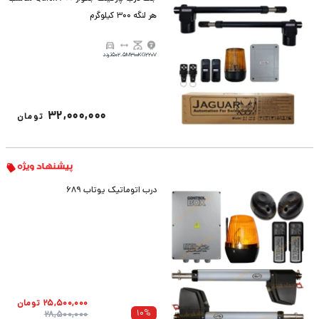
هر لنگه 300 کیلوگرم
220V
300KG
2.5M
50تردد
32,000,000
تومان
درب اتوماتیک یوتاب 689
25,500,000
تومان
10
%
28,500,000