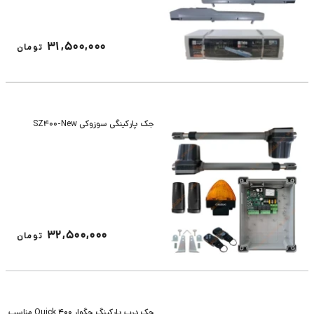
31,500,000
تومان
جک پارکینگی سوزوکی SZ400-New
32,500,000
تومان
جک درب پارکینگ جگوار Quick 400 مناسب