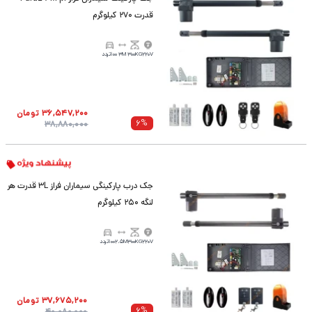
قدرت 270 کیلوگرم
220V
300KG
3M
100تردد
36,547,200
تومان
6
%
38,880,000
جک درب پارکینگی سیماران فراز 3L قدرت هر
لنگه 250 کیلوگرم
220V
300KG
2.5M
100تردد
37,675,200
تومان
6
%
40,080,000