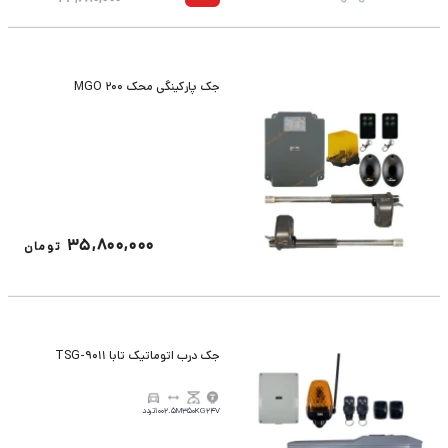
جک پارکینگی محک MGO 200
35,800,000
تومان
جک درب اتوماتیک تابا TSG-9011
24V
350KG
2.5M
100تردد