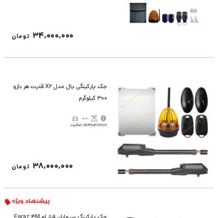
34,000,000
تومان
جک پارکینگی یال مدل X2 قدرت هر بازو
300 کیلوگرم
220V
300KG
2.5M
50تردد
38,000,000
تومان
جک پارکینگ سیماران فراز ام Faraz 4M