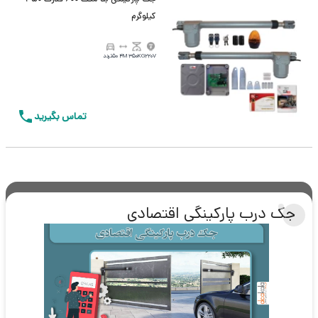
کیلوگرم
220V
350KG
4M
50تردد
تماس بگیرید
جک درب پارکینگی اقتصادی