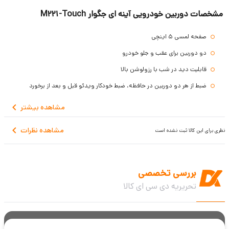
مشخصات دوربین خودرویی آینه ای جگوار M221-Touch
صفحه لمسی 5 اینچی
دو دوربین برای عقب و جلو خودرو
قابلیت دید در شب با رزولوشن بالا
ضبط از هر دو دوربین در حافظه، ضبط خودکار ویدئو قبل و بعد از برخورد
دوربین جلو با 6 لنز زاویه 170 درجه ای
مشاهده
بیشتر
کیفیت Full HD 1080P دوربین
مشاهده نظرات
نظری برای این کالا ثبت نشده است
قابلیت پخش عکس و فیلم ضبط شده در مانیتور
با قابلیت 30 فریم در ثانیه فیلم برداری
عملکرد تشخیص حرکت سیستم ضبط خودکار ویدئو G-Sensor
بررسی تخصصی
کارت میکرو SD تا 64 گیگابایت حافظه
تحریریه دی سی ای کالا