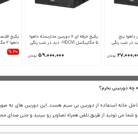
 2 دوربین داهوا پنج
پکیج حرفه ای 6 دوربین مداربسته داهوا
5 مگاپیکسل HDCVI- دید در شب رنگی
داهوا 2 مگاپیکسل HDCVI
30 %
59,000,000
27,000,0
تومان
تومان
ه چه دوربینی بخرم؟
 داخل خانه استفاده از دوربین بی سیم هست. این دوربین های به صور
شما می تونید از طریق تلفن همراه تصاویر رو ببینید و حتی صدای مح