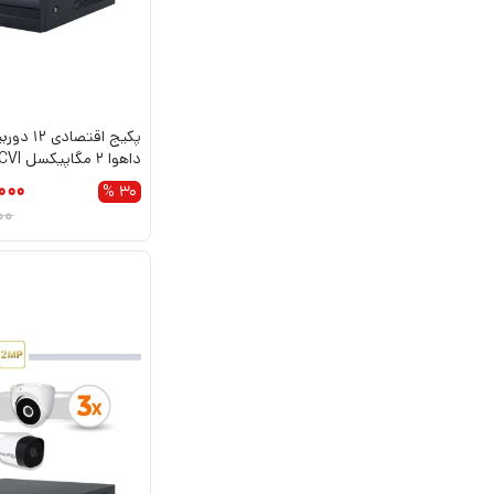
پکیج اقتصا
داهوا 2 مگاپیکسل HDCVI
000
30 %
00