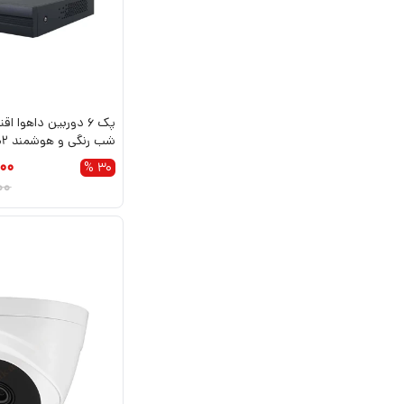
پک 6 دوربین داهوا 
ش
HDCVI
00
30 %
00