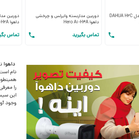
دوربین بیسیم داهوا مدل DAHUA H2C
دوربین مداربسته وایرلس و چرخشی
دوربین مدا
داهوا Hero A1-H4A
داهوا Hero A1-H2A
تماس بگیرید
تماس بگی
داهوا
نی
نام است 
را معرفی
این سیس
وجود آور