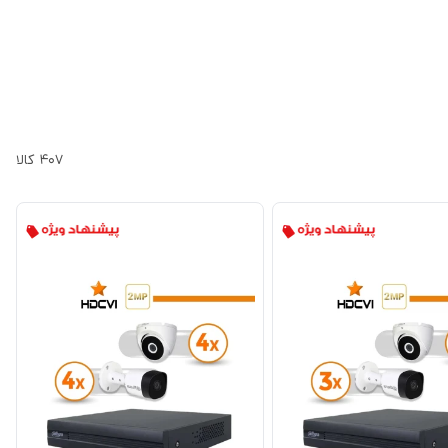
407
کالا