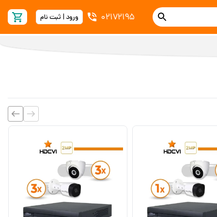
02172195
ورود | ثبت نام