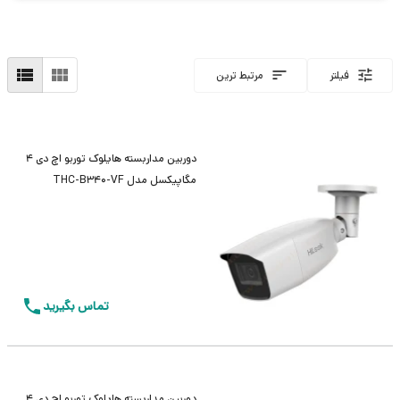
فیلتر
مرتبط ترین
دوربین مداربسته هایلوک توربو اچ دی 4
مگاپیکسل مدل THC-B340-VF
تماس بگیرید
دوربین مداربسته هایلوک توربو اچ دی 4