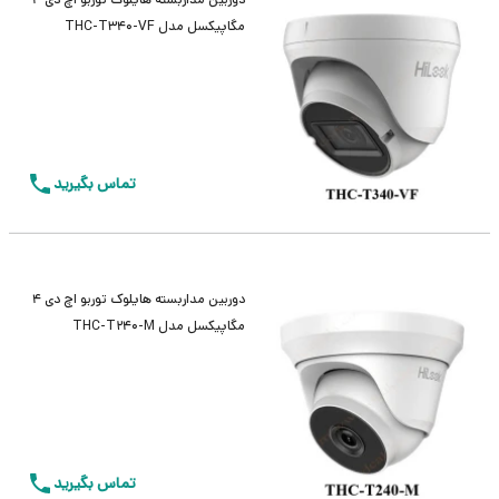
مگاپیکسل مدل THC-T340-VF
تماس بگیرید
دوربین مداربسته هایلوک توربو اچ دی 4
مگاپیکسل مدل THC-T240-M
تماس بگیرید