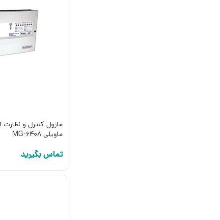
ماژول کنترل و نظارت 
ماویلی MG-6408
تماس بگیرید