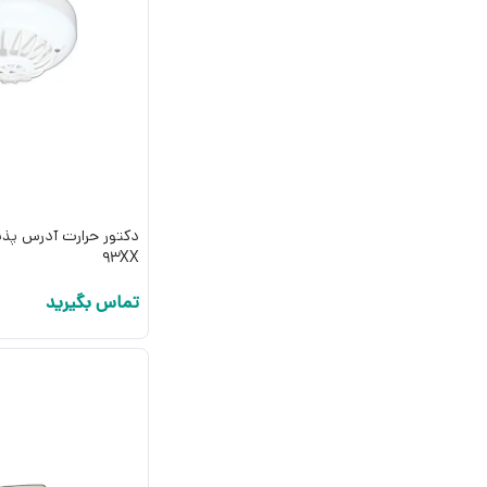
93XX
تماس بگیرید