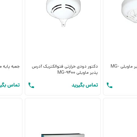
دکتور حرارت آدرس پذیر ماویلی MG-
دکتور دودی حرارتی فتوالکتریک آدرس
جعبه پایه ماویل
پذیر ماویلی MG-9400
تماس بگیرید
تماس بگیر