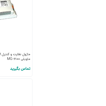
ماژول نظارت و کنترل 
ماویلی MG-6100
تماس بگیرید