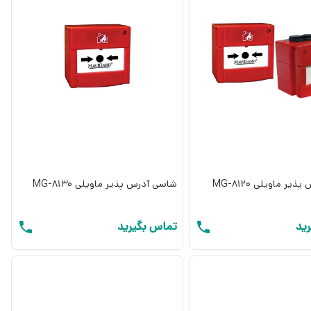
ر ماویلی MG-8120
شاسی آدرس پذیر ماویلی MG-8130
ید
تماس بگیرید