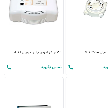
ی MG-3700
دکتور گاز آدرس پذیر ماویلی AGD
ید
تماس بگیرید