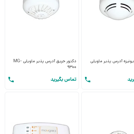
یونیزه آدرس پذیر ماویلی
دکتور حریق آدرس پذیر ماویلی MG-
9300
ید
تماس بگیرید