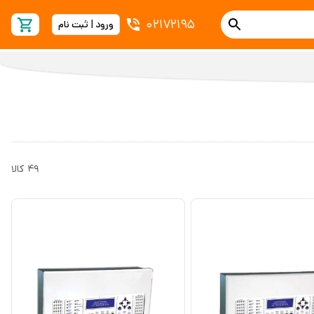
02172195
ورود | ثبت نام
49
کالا