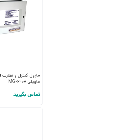
ماژول کنترل و نظارت 
ماویلی MG-6208
تماس بگیرید