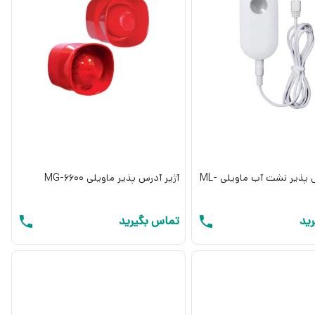
دکتور آدرس پذیر نشت آب ماویلی ML-
آژیر آدرس پذیر ماویلی MG-6600
ید
تماس بگیرید