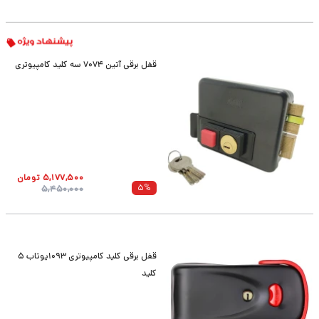
قفل برقی آتین 7074 سه کلید کامپیوتری
5,177,500
تومان
5
%
5,450,000
قفل برقی کلید کامپیوتری 1093یوتاب 5
کلید