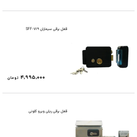
قفل برقی سیماران SFF-719
4,995,000
تومان
قفل برقی ریلی ویرو کلونی