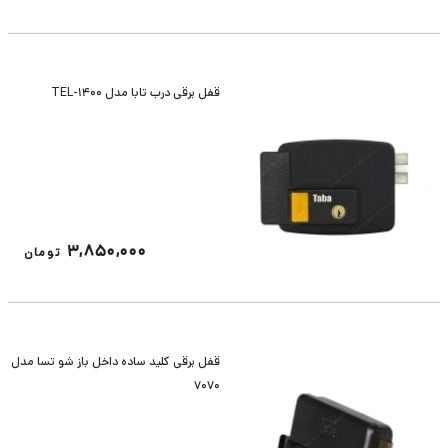
قفل برقی درب تابا مدل TEL-1400
3,850,000
تومان
قفل برقی کلید ساده داخل باز شو تسا مدل
7070