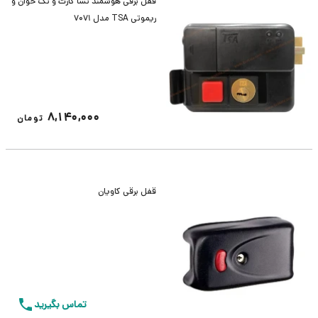
قفل برقی هوشمند تسا کارت و تگ خوان و
ریموتی TSA مدل 7071
8,140,000
تومان
قفل برقی کاویان
تماس بگیرید