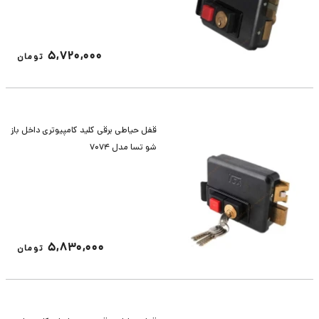
5,720,000
تومان
قفل حیاطی برقی کلید کامپیوتری داخل باز
شو تسا مدل 7074
5,830,000
تومان