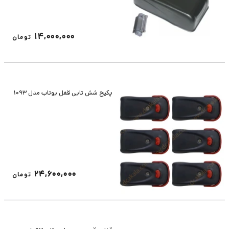
14,000,000
تومان
پکیج شش تایی قفل یوتاب مدل 1093
24,600,000
تومان