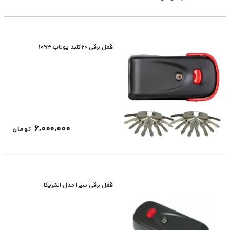
قفل برقی 20کلید یوتاب 1093
6,000,000
تومان
قفل برقی سیزا مدل الکتریکا