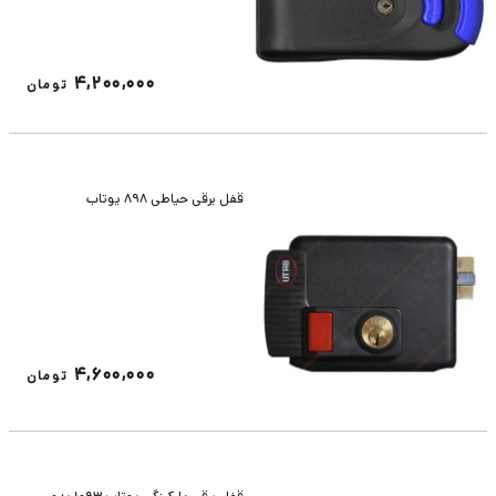
4,200,000
تومان
قفل برقی حیاطی 898 یوتاب
4,600,000
تومان