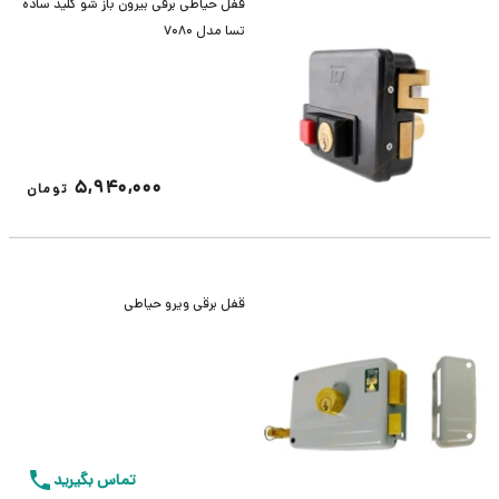
قفل حیاطی برقی بیرون باز شو کلید ساده
تسا مدل 7080
5,940,000
تومان
قفل برقی ویرو حیاطی
تماس بگیرید