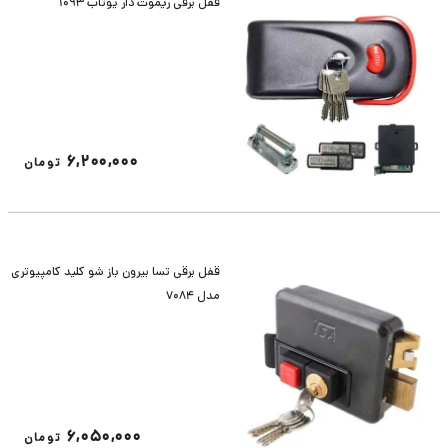
قفل برقی ریموت دار یوتاب 1093
6,200,000
تومان
قفل برقی تسا بیرون باز شو کلید کامپیوتری
مدل 7084
6,050,000
تومان