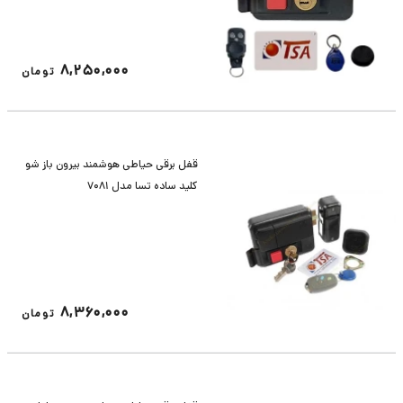
8,250,000
تومان
قفل برقی حیاطی هوشمند بیرون باز شو
کلید ساده تسا مدل 7081
8,360,000
تومان