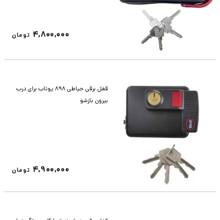
4,800,000
تومان
قفل برقی حیاطی 898 یوتاب برای درب
بیرون بازشو
4,900,000
تومان