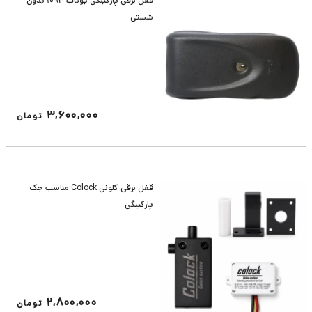
قفل برقی پارکینگی یوتاب 1093 بدون
شستی
3,600,000
تومان
قفل برقی کلونی Colock مناسب جک
پارکینگی
2,800,000
تومان