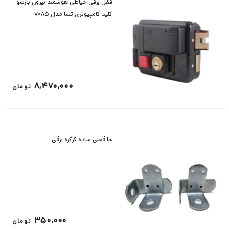
قفل برقی حیاطی هوشمند بیرون بازشو
کلید کامپیوتری تسا مدل 7085
8,470,000
تومان
جا قفلی ساده کرکره برقی
350,000
تومان