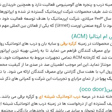
عث شد طیف محصولات شرکت اپریماتیک گسترده تر شده و اپراتورهای 
 یکی از فعالان بین المللی مهم در عرصه فناوری اطلاعات و ارتباطات می باشد.
 ایتالیا (ACM)
ین محصولات در زمینه
کرکره برقی
و سایه بان و درب های اتوماتیک رول 
 برای مصرف کنندگان فراهم می نماید تا به راحتی بهینه ترین اپراتور
ساخت ایتالیا باعث شد که کارخانه ACM تمامی تجهیزات مربوط
ول آپ با هفت سال گارانتی برای مصرف کنندگان ارائه می شود. با 
ک پویا
در از تمای مزایای و تجربیات این شرکت و کمپانی های ذکر شد
oco )
اخته شده در عرصه
درب اتوماتیک شیشه ای
و کرکره برقی می باشد. 
ف گسترده ای از درخواست ها در زمینه درب های اتوماتیک شیشه ای 
ای کرکره توبولار و ساید می باشد که در واحدهای بازرگانی، مجتمع