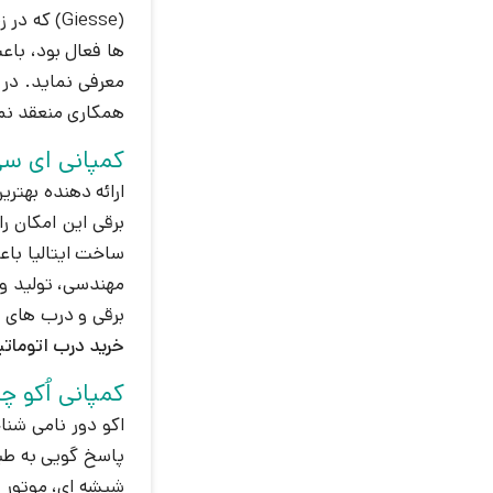
ها فعال بود، با
همکاری منعقد نمود با گروه صنعتی اورمت (Urmet) که
کمپانی ای سی ام
ارائه دهنده بهتر
برقی این امکان را
برقی و درب های ر
خرید درب اتوماتی
کمپانی اُکو چین(door
اکو دور نامی شن
پاسخ گویی به طی
شیشه ای، موتور ه