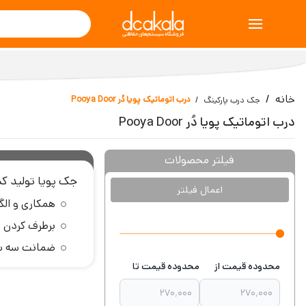
خانه
درب اتوماتیک پویا دُر Pooya Door
جک درب پارکینگ
درب اتوماتیک پویا دُر Pooya Door
فیلتر محصولات
جک پویا تولید کشور عزیزمان ای
اعمال فیلتر
همکاری و الگو گرفتن از 4 شرکت بزرگ دنیا در زمینه صنعتی نظیر SEA ا
برطرف کردن 
ضمانت سه سا
محدوده قیمت از
محدوده قیمت تا