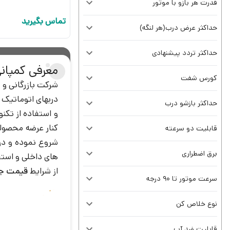
قدرت هر بازو با موتور
تماس بگیرید
حداکثر عرض درب(هر لنگه)
حداکثر تردد پیشنهادی
معرفی کمپانی
کورس شفت
دربهای اتوماتیک 
حداکثر بازشو درب
کنار عرضه محصولا
قابلیت دو سرعته
شروع نموده و در 
برق اضطراری
های داخلی و استف
از شرایط
قیمت جک 
سرعت موتور تا 90 درجه
نوع خلاص کن
قابلیت ضد آب