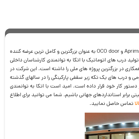
شرکت بازرگانی و فنی مهندسی پويا دُر نماینده انحصاری کمپانی های Aprimatic، SEA، ACM و OCO door به عنوان بزرگترین و کامل ترین عرضه کننده
ولید درب های اتوماتيک با اتکا به توانمندی کارشناسان داخلی
ک به 20 سال سابقه درخشان، افتخار همکاری در بزرگترین پروژه های ملی را داشته است. این شرکت در
ومی و درب های یک تکه زیر سقفی پارکينگی را در سالهای گذشته
ستور کار خود قرار داده است. امید است با اتکا به توانمندی
ی برابر استانداردهای جهانی باشیم. شما می توانید برای اطلاع
ا
تماس حاصل نمایید.