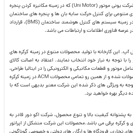
(Giesse) که در زمینه درب و پنجره های آلومینیومی فعالیت دارد و همچنین خریداری شرکت یونی موتور (Uni Motor) که در زمینه مکانیزه کردن پنجره
متنوعی برای کنترل حرکت سایه بان ها و پنجره های ساختمان
معرفی نماید. در سال 2003 میلادی، شرکت اپریماتیک با هدف توسعه فعالیت خود در زمینه سیستم های کنترل هوشمند ساختمان (BMS)، قرارداد
آپ. این کارخانه با تولید محصولات متنوع در زمینه کرکره های
 را با توجه به نیاز خود انتخاب نمایند. اعتقاد به اصالت کالای
 به محصولات خود، شامل موتور و قطعات مکانیکی و الکترونیکی را در ایتالیا طراحی،
مهندسی، تولید و مونتاژ نماید.این امر موجب اطمینان صد در صدی ما از کیفیت محصولات شده و از همین رو تمامی محصولات ACM در زمینه کرکره
توجه به ویژگی های ذکر شده این شرکت معتبر بدیهی است که با
ه دیگر بهره خواهید برد.
به پشتوانه کیفیت بالا و تنوع محصول، شرکت اکو دور قادر به
و کرکره برقی می باشد.محصولات این شرکت متشکل از اپراتور
 های تجاری، فرودگاه ها و ارگان های دولتی و خصوصی گوناگونی