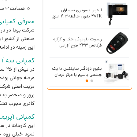
ضمانت 3 ساله
آیفون تصویری سیماران
47TK بدون حافظه 4.3 اینچ
معرفی کمپانی 
صنعتی از کشور ای
4 ورسک
ریموت بلوتوثی جک و کرکره
فرکانس 433 طرح آزرایی
این زمینه در ادا
کمپانی سه آ ایتا
پکیج دزدگیر سایلکس با یک
در بیش از 25 سال گذشته شرکت SEA همواره یکی از نام های مطرح و تراز اول در زمینه درب های اتوماتیک،
چشمی باسیم با مرکز فرمان
SG8-Lite
بروز و منحصر به 
کادری مجرب تشک
کمپانی آپریماتیک ای