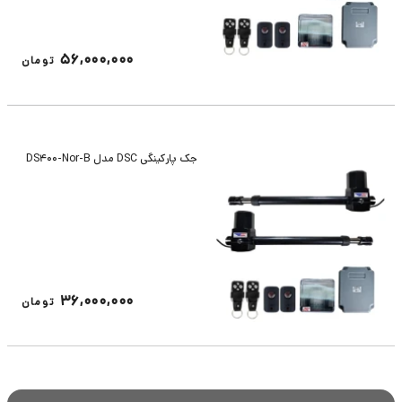
56,000,000
تومان
جک پارکینگی DSC مدل DS400-Nor-B
36,000,000
تومان