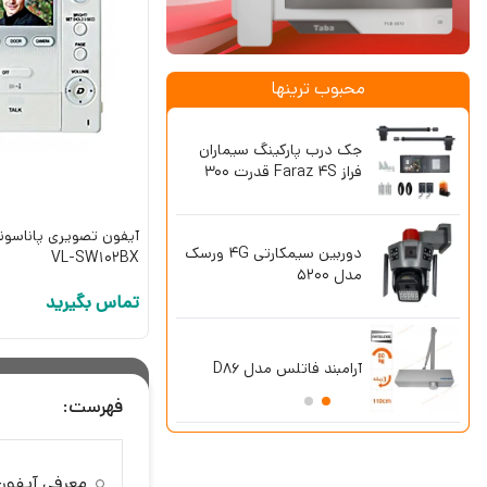
محبوب ترینها
جک درب پارکینگ سیماران
آیفون تصویر
فراز Faraz 4S قدرت 300
47TK بدون حافظه 4.3 اینچ
کیلوگرم
آیفون تصویری پاناسونی
دوربین سیمکارتی 4G ورسک
ریموت بلوتو
VL-SW102BX
مدل 5200
فرکانس 433 طرح آزرایی
تماس بگیرید
پکیج دزدگی
آرامبند فاتلس مدل D86
چشمی باسیم 
SG8-Lite
فهرست:
معرفی آیفون