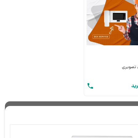
 تصویری
ید