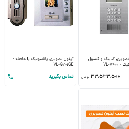
تصویری کدینگ و کنسول
آیفون تصویری پاناسونیک با حافظه -
 VL-V900
VL-G201GE
33,533,500
تماس بگیرید
تومان