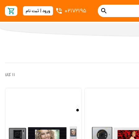
02172195
ورود | ثبت نام
11
کالا