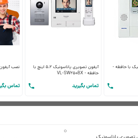
ی سیماران
ک با حافظه -
آیفون تصویری پاناسونیک 5.2 اینچ با
نصب آیفون
ثی جک و کرکره
حافظه - VL-SW250BX
تماس بگیرید
تماس بگیر
ر سایلکس با یک
با مرکز فرمان
 تصویری پاناسونیک