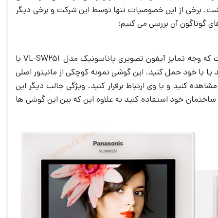
شت. برخی از این خصوصیات تنها توسط این شرکت و برخی دیگر
های گوناگون آن بررسی می کنیم:
وجود گوشی بی سیم مجزا یکی از فوق العاده ترین خصوصیات خاص پاناسونیک است که وجه تمایز آیفون تصویری پاناسونیک مدل VL-SW251 با
 یا با خود حمل کنید. این گوشی نمونه کوچکی از مانیتور اصلی
نید تا 4 گوشی بی سیم را در 4 نقطه از ساختمان خود استفاده کنید به علاوه این که بین این گوشی ها