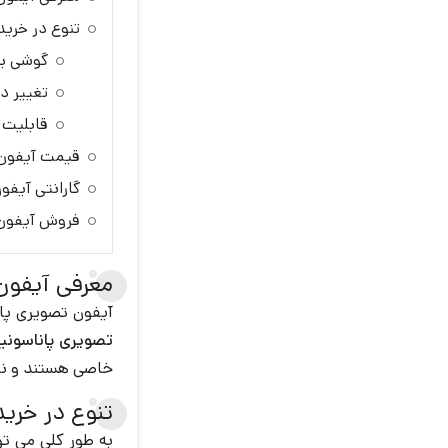
تنوع در خری
گوشی بی
تغییر د
قابلیت 
قیمت آیفون 
گارانتی آیف
فروش آیفون
معرفی آیفون
آیفون تصویری پا
تصویری پاناسون
خاصی هستند و نم
تنوع در خری
به طور کلی می ت