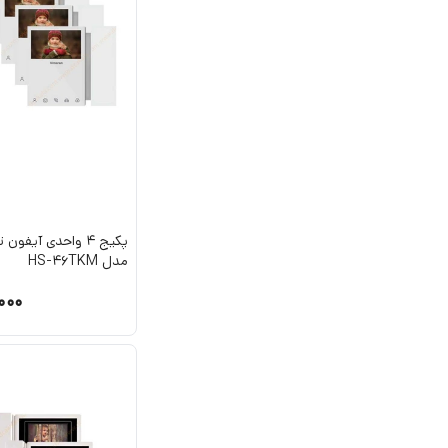
پکیج 4 واحدی آیف
مدل HS-46TKM
000