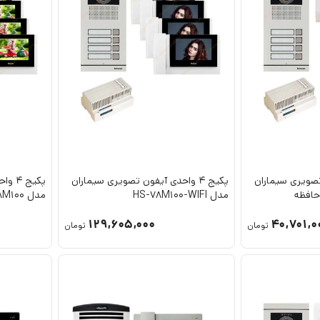
ون تصویری سیماران
پکیج 4 واحدی آیفون تصویری سیماران
پکیج
مدل HS-78M100-WIFI
مدل HS-78M100
129,605,000
40,701,0
تومان
تومان