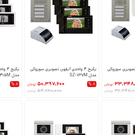
ون تصویری سوزوکی
پکیج 4 واحدی آیفون تصویری سوزوکی
پکیج
مدل SZ-727M
مدل SZ-415M
50,397,600
33,348,
8 %
8 %
تومان
تومان
54,780,000
36,248,0
تومان
تومان