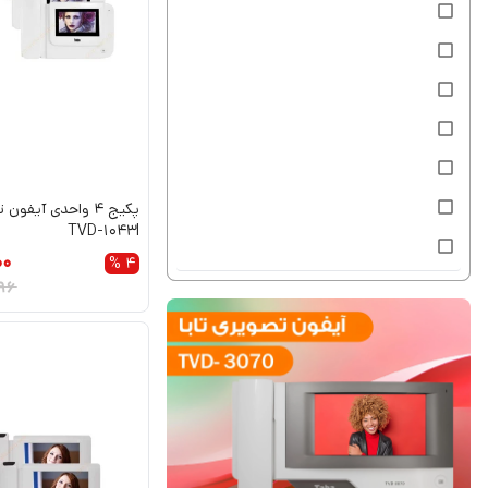
پکیج 4 واحدی آیفو
TVD-1043I
00
4 %
96