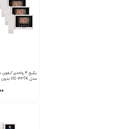
پکیج 4 واحدی آیف
مدل HS-43TK بدون حافظه
00