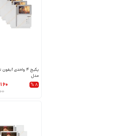
پکیج 4 واحدی آیف
مدل
160
8 %
00