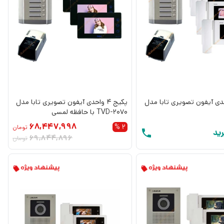
4 واحدی آیفون تصویری تابا مدل
پکیج 4 واحدی آیفون تصویری تابا مدل
TVD-2070 با حافظه لمسی
68,447,998
2 %
تومان
ید
69,844,896
تومان