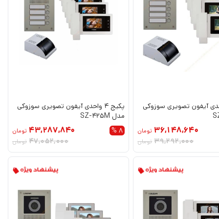
 4 واحدی آیفون تصویری سوزوکی
پکیج 4 واحدی آیفون تصویری سوزوکی
مدل SZ-425M
43,287,840
36,148,640
8 %
تومان
تومان
47,052,000
39,292,000
تومان
تومان