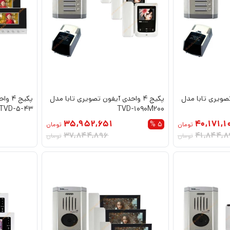
ن تصویری تابا مدل
پکیج 4 واحدی آیفون تصویری تابا مدل
پکیج 
TVD-5-43
TVD-1090M200
35,952,651
40,171,1
5 %
تومان
تومان
37,844,896
41,844,8
تومان
تومان