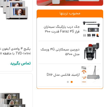
محبوب ترینها
جک درب پارکینگ سیماران
آیفون تصویر
فراز Faraz 4S قدرت 300
47TK بدون حافظه 4.3 اینچ
کیلوگرم
پکیج 4 واحدی آیفو
دوربین سیمکارتی 4G ورسک
ریموت بلوتو
TVD-1070i با حافظه 7 اینچ
مدل 5200
فرکانس 433 طرح آزرایی
تماس بگیرید
پکیج دزدگی
آرامبند فاتلس مدل D86
چشمی باسیم 
SG8-Lite