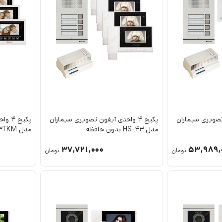
ون تصویری سیماران
پکیج 4 واحدی آیفون تصویری سیماران
پکیج
مدل HS-43 بدون حافظه
مدل HS-43TKM
37,721,000
53,989,
تومان
تومان