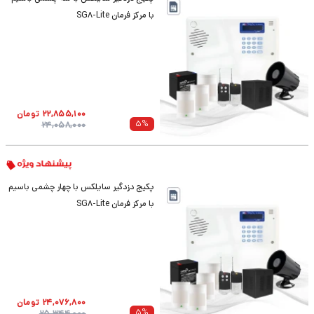
با مرکز فرمان SG8-Lite
22,855,100
تومان
5
%
24,058,000
پکیج دزدگیر سایلکس با چهار چشمی باسیم
با مرکز فرمان SG8-Lite
24,076,800
تومان
5
%
25,344,000