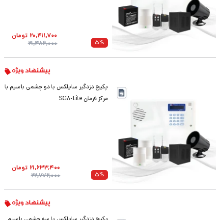
20,411,700
تومان
5
%
21,486,000
پکیج دزدگیر سایلکس با دو چشمی باسیم با
مرکز فرمان SG8-Lite
21,633,400
تومان
5
%
22,772,000
پکیج دزدگیر سایلکس با سه چشمی باسیم