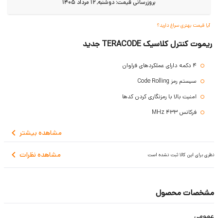
بروزرسانی قیمت:
دوشنبه, 12 مرداد 1405
آیا قیمت بهتری سراغ دارید؟
ریموت کنترل کلاسیک TERACODE جدید
4 دکمه دارای عملکردهای فراوان
سیستم رمز Code Rolling
امنیت بالا با رمزنگاری کردن کدها
فرکانس 433 MHz
امکان ست کردن تا 60 ریموت
مشاهده
بیشتر
دو حالت قابل تنظیم خروجی: فرمان لحظه ای و روشن و خاموش با تک آژیر و
مشاهده نظرات
درب بازکن
نظری برای این کالا ثبت نشده است
مشخصات محصول
عمومی