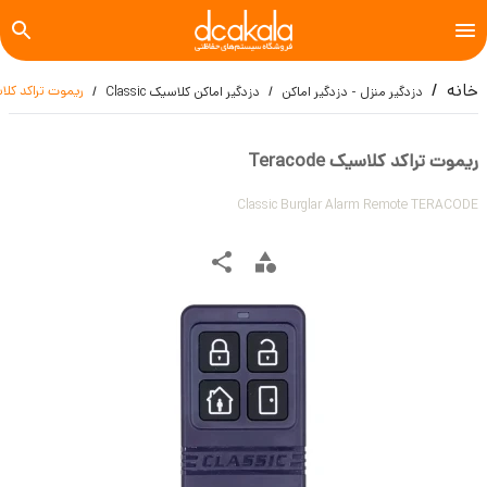
خانه
ریموت تراکد کلاسیک de
دزدگیر منزل - دزدگیر اماکن
دزدگیر اماکن کلاسیک Classic
ریموت تراکد کلاسیک Teracode
Classic Burglar Alarm Remote TERACODE