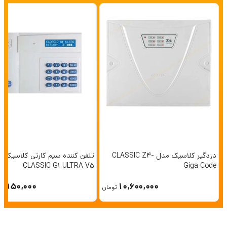
دزدگیر کلاسیک مدل CLASSIC Z4-
تلفن کننده سیم کارتی کلاسیک
CLASSIC G1 ULTRA V5
Giga Code
8,950,000
10,600,000
تومان