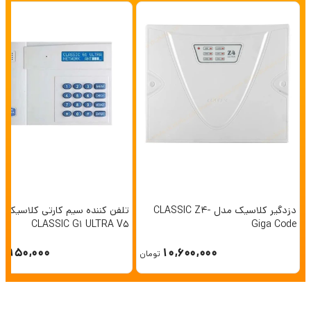
دزدگیر کلاسیک مدل CLASSIC Z4-
تلفن کننده سیم کارتی کلاسیک
CLASSIC G1 ULTRA V5
Giga Code
8,950,000
10,600,000
تومان