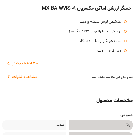
حسگر لرزشی اماکن مکسرون MX-BA-WVIS-01
تشخیص لرزش شیشه و درب
پروتکل ارتباط رادیویی 433 مگا هرتز
تست خودکار ارتباط با دستگاه
ولتاژ کاری 3 ولت
دمای کارکرد 10 تا 50 سانتی گراد
مشاهده
بیشتر
نشان دهنده وضعیت باتری
مشاهده نظرات
نظری برای این کالا ثبت نشده است
گارانتی 24 ماهه
مشخصات محصول
عمومی
رنگ
سفید