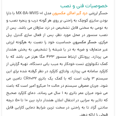
خصوصیات فنی و نصب
حسگر لرزشی
دزد گیر اماکن مکسرون
مدل MX-BA-WVIS-01 با دارا
بودن سایزی کوچک به راحتی بر روی هر گونه درب و پنجره نصب و
به نوعی به سختی قابل تشخیص در نزد سارقان می باشد. پس از
نصب سنسور در محل مورد نظر، پس از فعال سازی کنترل پنل
مرکزی،
حسگر مکسرون
حساسیت خود را نصبت به هرگونه لرزش
غیر متعارف و ضربه به در یا شیشه را تشخیص به پخش هشدار
می پردازد. پروتکل ارتباط سنسور 433 مگا هرتز می باشد که با
کمک تکنولوژی تست خودکار به عیب یابی دستگاه، تهیه گزارش از
کارکرد سامانه می پردازد. ولتاژی کارکرد در نظر گرفته شده برای این
سیستم 3 ولت است که با کمک یک باتری CR2032 تامین می
شود. جریان مصرفی سیستم در حالت 10 میکرو آمپر است که باعث
می شود میزان عمر باتری به 1 سال می رساند. دمای کارکرد صحیح
که تاثیر به سزایی در انتقال اعلان هشدار دارد بین 10 تا 50 درجه
سانتی گراد تا به راحتی در سخت ترین شرایط دمایی کارایی قابل
قبولی را ارائه دهد.