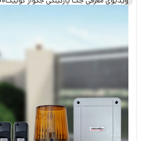
ویدیوی معرفی جک پارکینگی جگوار کوییک400