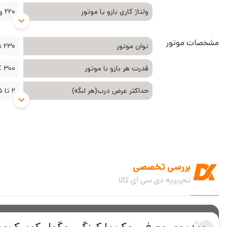
ولتاژ کاری بازو یا موتور
220 ولت
مشخصات موتور
توان موتور
230 تا 250 وات
قدرت هر بازو با موتور
300 کیلو گرم
حداکثر عرض درب(هر لنگه)
2 تا 2.5 متر
بررسی تخصصی
تحریریه دی سی ای کالا