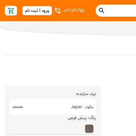
02172195
ورود | ثبت نام
برند سازنده:
جگوار - Jaguar
رنگ:
پیش فرض