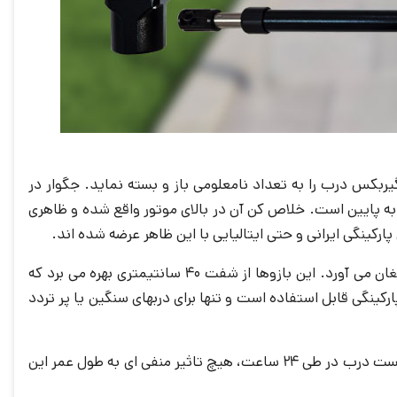
بکس درب را به تعداد نامعلومی باز و بسته نماید. جگوار در
ن رو به پایین است. خلاص کن آن در بالای موتور واقع شده و ظاهری
ارکینگی ایرانی و حتی ایتالیایی با این ظاهر عرضه شده اند.
قدرت بازو های جگوار کوییک 400 برای هر بازو 300 کیلوگرم است که در مجموع قدرت 600 کیلوگرمی را برای دو درب پارکینگ به ارمغان می آورد. این بازوها از شفت 40 سانتیمتری بهره می برد که
لب دربهای پارکینگی قابل استفاده است و تنها برای دربهای سنگین یا پر تردد
سازنده این محصول این جک را برای تردد 25 خودرو در یک ساختمان پیشنهاد داده است. یعنی می توان انتظار داشت 75 بار باز و بست درب در طی 24 ساعت، هیچ تاثیر منفی ای به طول عمر این