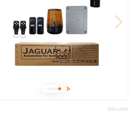
...
DCA-008531