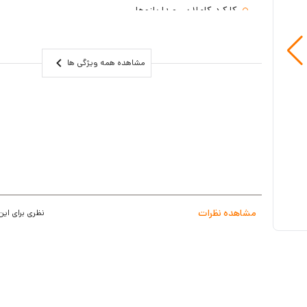
کارکرد کاملا بی صدا بازوها
قابلیت فست کلوز و بستن درب در حالت اضطراری
دارای 36 ماه گارانتی
مشاهده همه ویژگی ها
مشاهده نظرات
نظری برای این