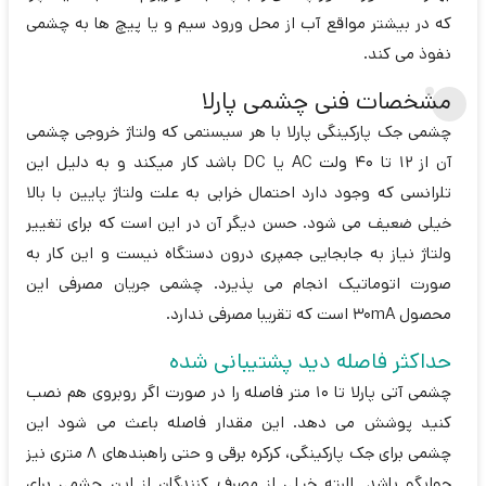
که در بیشتر مواقع آب از محل ورود سیم و یا پیچ ها به چشمی
نفوذ می کند.
مشخصات فنی چشمی پارلا
چشمی جک پارکینگی پارلا با هر سیستمی که ولتاژ خروجی چشمی
آن از 12 تا 40 ولت AC یا DC باشد کار میکند و به دلیل این
تلرانسی که وجود دارد احتمال خرابی به علت ولتاژ پایین با بالا
خیلی ضعیف می شود. حسن دیگر آن در این است که برای تغییر
ولتاژ نیاز به جابجایی جمپری درون دستگاه نیست و این کار به
صورت اتوماتیک انجام می پذیرد. چشمی جریان مصرفی این
محصول 30mA است که تقریبا مصرفی ندارد.
حداکثر فاصله دید پشتیبانی شده
چشمی آتی پارلا تا 10 متر فاصله را در صورت اگر روبروی هم نصب
کنید پوشش می دهد. این مقدار فاصله باعث می شود این
چشمی برای جک پارکینگی، کرکره برقی و حتی راهبندهای 8 متری نیز
جوابگو باشد. البته خیلی از مصرف کنندگان از این چشمی برای