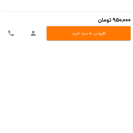
950,000 تومان
افزودن به سبد خرید
ارسال سریع به سراسر ایران
اکسپرس، پست، تیپاکس و باربری
تنوع در روش های پرداخت
پرداخت آنلاین، کارت به کارت و یا در محل
تضمین بازگشت وجه
بازگشت 7 روزه در صو.رت مغایرت کالا
پشتیبانی حین و بعد از فروش
تیم مسلط فروش و تیم پشتیبانی فنی
خدمات مشتریان
دی سی ای کالا
قوانین و مقررات
آموزش خرید و پرداخت