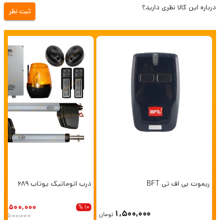
درباره این کالا نظری دارید؟
ثبت نظر
ریموت بی اف تی BFT
درب اتوماتیک یوتاب 689
25,500,000
10 %
1,500,000
تومان
28,500,000