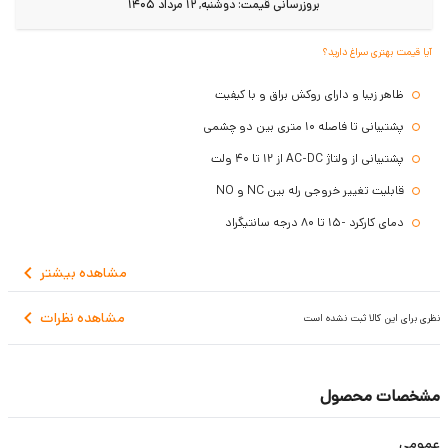
بروزرسانی قیمت:
دوشنبه, 12 مرداد 1405
آیا قیمت بهتری سراغ دارید؟
ظاهر زیبا و دارای روکش براق و با کیفیت
پشتیبانی تا فاصله 10 متری بین دو چشمی
پشتیبانی از ولتاژ AC-DC از 12 تا 40 ولت
قابلیت تغییر خروجی رله بین NC و NO
دمای کارکرد -15 تا 80 درجه سانتیگراد
مشاهده
بیشتر
مشاهده نظرات
نظری برای این کالا ثبت نشده است
مشخصات محصول
عمومی