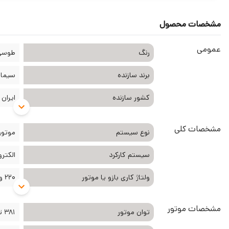
مشخصات محصول
عمومی
رنگ
طوسی
برند سازنده
سیماران an
کشور سازنده
ایران
مشخصات کلی
نوع سیستم
موتور
سیستم کارکرد
الکتر
ولتاژ کاری بازو یا موتور
220 ولت
مشخصات موتور
توان موتور
381 تا 420 وات