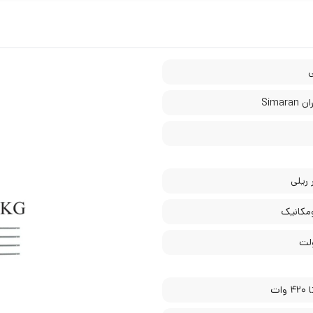
Simar
 ریلی
ومکانیک