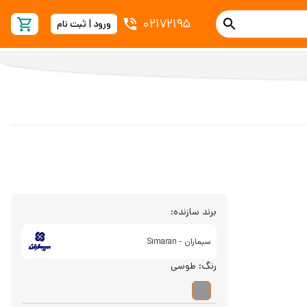
02172195
ورود | ثبت نام
برند سازنده:
سیماران - Simaran
رنگ:
طوسی