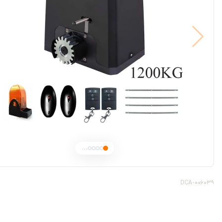
...
DCA-006039