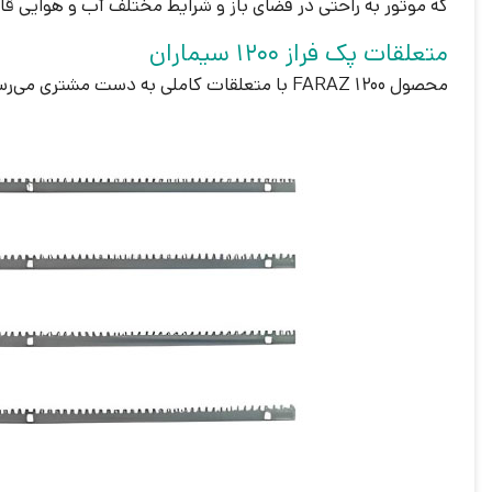
که موتور به راحتی در فضای باز و شرایط مختلف آب و هوایی قا
متعلقات پک فراز 1200 سیماران
محصول FARAZ 1200 با متعلقات کاملی به دست مشتری می‌رسد تا نصب و استفاده از آن راحت‌تر شود. این متعلقات شامل موارد زیر هستند: