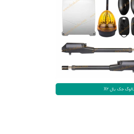
الوگ جک یال X2