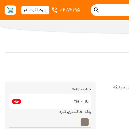
02172195
ورود | ثبت نام
برند سازنده:
یال - Yaal
رنگ:
خاکستری تیره