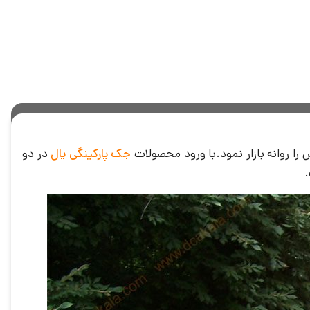
جک پارکینگی یال
در دو
.