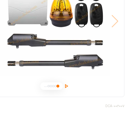
...
DCA-002007