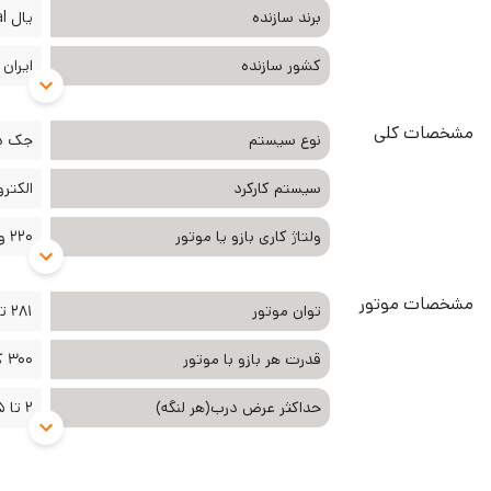
برند سازنده
یال Yaal
کشور سازنده
ایران
مشخصات کلی
نوع سیستم
جک دو
سیستم کارکرد
الکتر
ولتاژ کاری بازو یا موتور
220 ولت
مشخصات موتور
توان موتور
281 تا 300 وات
قدرت هر بازو با موتور
300 کیلو گرم
حداکثر عرض درب(هر لنگه)
2 تا 2.5 متر