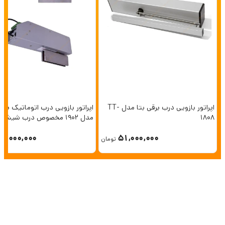
اپراتور بازویی درب برقی بتا مدل TT-
اپراتور بازویی درب اتوماتیک برقی
1808
مدل ۱۹۰۲ مخصوص درب شیشه 
بدون فریم
17,000,000
51,000,000
تومان