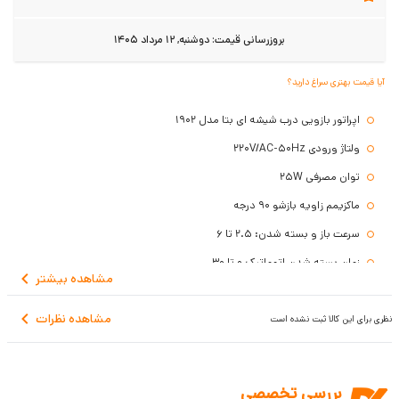
بروزرسانی قیمت:
دوشنبه, 12 مرداد 1405
آیا قیمت بهتری سراغ دارید؟
اپراتور بازویی درب شیشه ای بتا مدل 1902
ولتاژ ورودی 220V/AC-50Hz
توان مصرفی 25W
ماکزیمم زاویه بازشو 90 درجه
سرعت باز و بسته شدن: 2.5 تا 6
زمان بسته شدن اتوماتیک 0 تا 30
مشاهده
بیشتر
حداکثر وزن درب 100Kg
مشاهده نظرات
حداکثر عرض درب 100cm
نظری برای این کالا ثبت نشده است
قابلیت برنامه ریزی و مدیریتپارامتر ها
تعداد 1 رله جهت اتصال قفل برقی
بررسی تخصصی