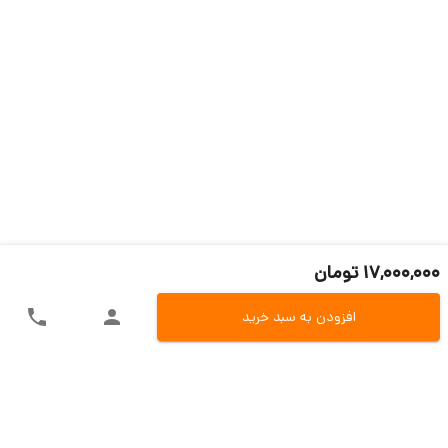
17,000,000 تومان
افزودن به سبد خرید
ارسال سریع به سراسر ایران
اکسپرس، پست، تیپاکس و باربری
تنوع در روش های پرداخت
پرداخت آنلاین، کارت به کارت و یا در محل