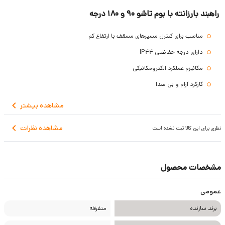
راهبند بارزانته با بوم تاشو 90 و 180 درجه
مناسب برای کنترل مسیرهای مسقف با ارتفاع کم
دارای درجه حفاظتی IP44
مکانیزم عملکرد الکترومکانیکی
کارکرد آرام و بی صدا
کارکرد در بازه دمایی منفی 20 درجه تا مثبت 55
مشاهده
بیشتر
گارانتی یک ساله
مشاهده نظرات
نظری برای این کالا ثبت نشده است
مشخصات محصول
عمومی
برند سازنده
متفرقه