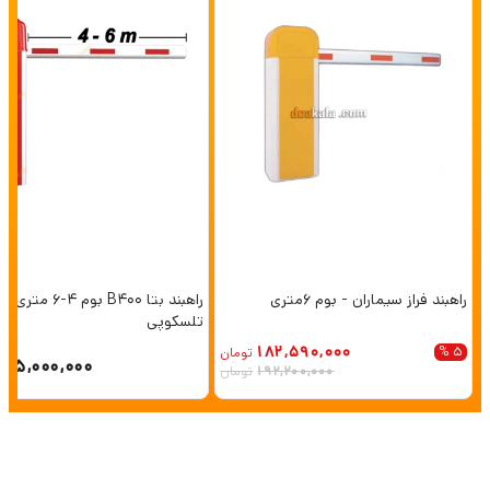
راهبند فراز سیماران - بوم 6متری
راهبند بتا B400 بوم 4-6 متری
تلسکوپی
182,590,000
5 %
تومان
165,000,000
192,200,000
تومان