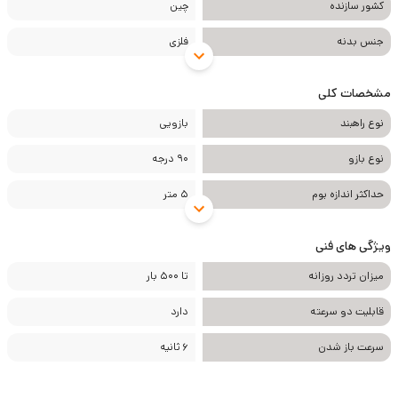
کشور سازنده
چین
جنس بدنه
فلزی
مشخصات کلی
نوع راهبند
بازویی
نوع بازو
90 درجه
حداکثر اندازه بوم
5 متر
ویژگی های فنی
میزان تردد روزانه
تا 500 بار
قابلیت دو سرعته
دارد
سرعت باز شدن
6 ثانیه