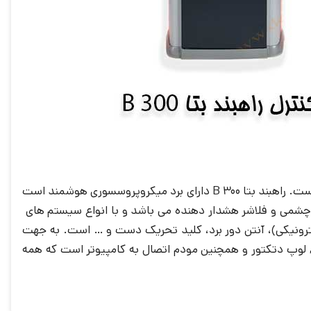
B300 ‏یکی از جدیدترین محصولات اخیر شرکت بتا که با داشتن قابلیت های فنی استاندارد کاربردی در مکان های پر تردد است. راهبند بتا B 300 دارای برد میکروپروسسوری هوشمند است
ون: قابلیت اتصال به چشم الکترونیک خطی، قابلیت اتصال به Loop Detector، امکان نصب چشمی و فلاشر هشدار دهنده می باشد و با انواع سیستم های
با قابلیت اتصال به فلاشر، فتوسل (چشم الکترونیکی)، آنتن دور برد، کلید تحریک دست و … است. به جهت
, لوپ دتکتور و همچنین مودم اتصال به کامپیوتر است که همه