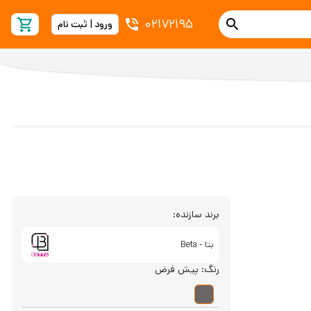
02172195
ورود | ثبت نام
برند سازنده:
بتا - Beta
رنگ:
پیش فرض