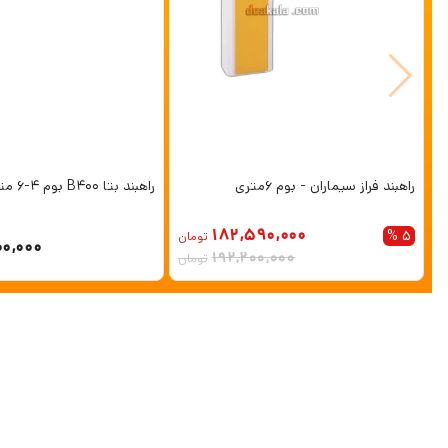
راهبند فراز سیماران - بوم 6متری
راهبند بتا B400 بوم 4-6 متری تلسکوپی
182,590,000
5 %
تومان
00,000
192,200,000
تومان