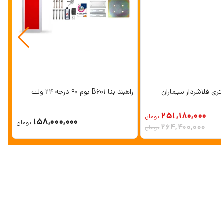
راهبند بتا B601 بوم 90 درجه 24 ولت
مت
251,180,000
2 %
تومان
158,000,000
تومان
264,400,000
تومان