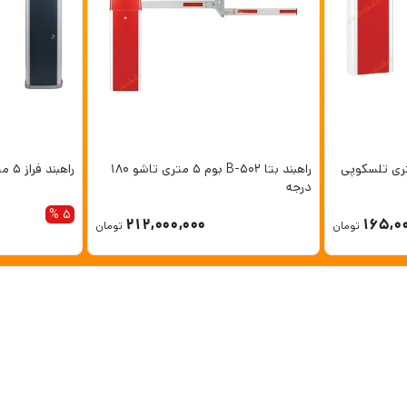
راهبند بتا B-502 بوم 5 متری تاشو 180
راهبند فراز 5 متری فلاشردار سیماران
درجه
5 %
212,000,000
165,0
تومان
تومان