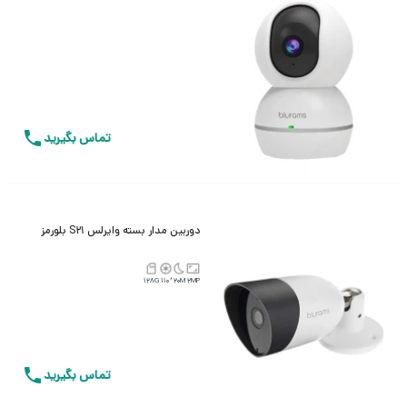
تماس بگیرید
دوربین مدار بسته وایرلس S21 بلورمز
128G
110°
20M
2MP
تماس بگیرید