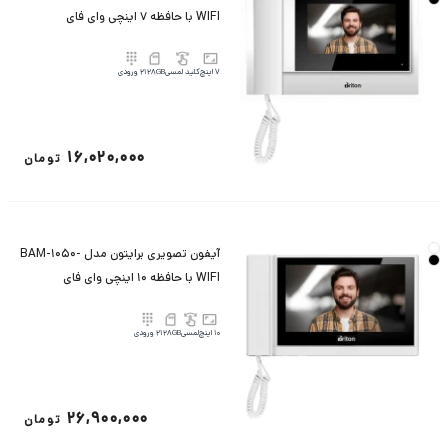
WIFI با حافظه 7 اینچی وای فای
7 اینچ
کلید لمسی
128GB
2 ورودی
16,020,000
تومان
آیفون تصویری برایتون مدل BAM-1050-
WIFI با حافظه 10 اینچی وای فای
10 اینچ
لمسی
128GB
2 ورودی
26,900,000
تومان