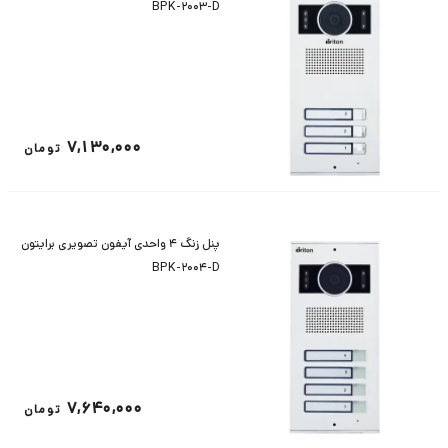
BPK-2003-D
7,130,000
تومان
پنل زنگ 4 واحدی آیفون تصویری برایتون
BPK-2004-D
7,640,000
تومان