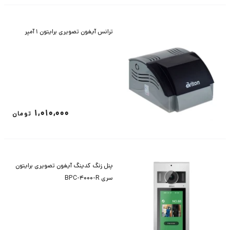
ترانس آیفون تصویری برایتون 1 آمپر
1,010,000
تومان
پنل زنگ کدینگ آیفون تصویری برایتون
سری BPC-4000-R