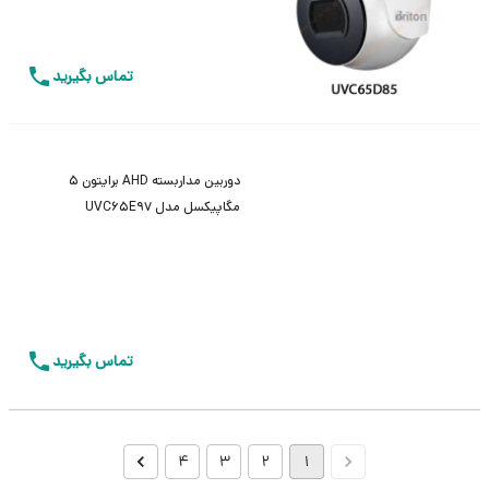
تماس بگیرید
دوربین مداربسته AHD برایتون 5
مگاپیکسل مدل UVC65E97
تماس بگیرید
4
3
2
1