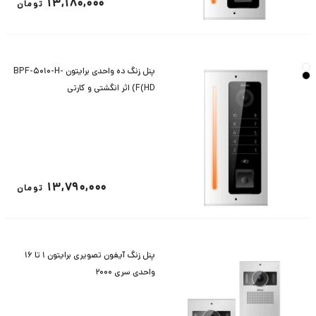
13,180,000
تومان
پنل زنگ ده واحدی برایتون BPF-5010-H-
F(HD) اثر انگشتی و کارتی
13,790,000
تومان
پنل زنگ آیفون تصویری برایتون 1 تا 16
واحدی سری 2000