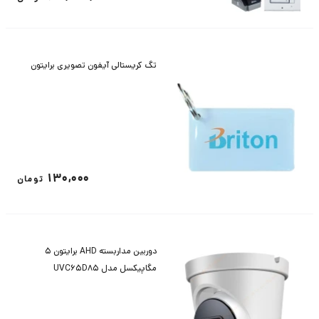
تگ کریستالی آیفون تصویری برایتون
130,000
تومان
دوربین مداربسته AHD برایتون 5
مگاپیکسل مدل UVC65D85