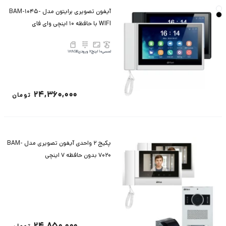
آیفون تصویری برایتون مدل BAM-1045-
WIFI با حافظه 10 اینچی وای فای
لمسی
10 اینچ
2 ورودی
128GB
24,360,000
تومان
پکیج 2 واحدی آیفون تصویری مدل BAM-
7020 بدون حافظه 7 اینچی
24,850,000