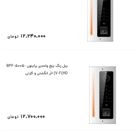
12,240,000
تومان
پنل زنگ پنج واحدی برایتون BPF-5005-
V-F(HD) اثر انگشتی و کارتی
12,700,000
تومان