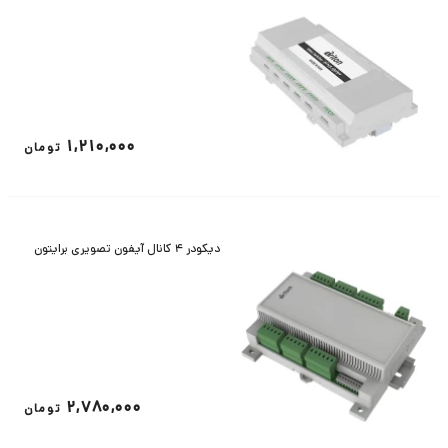
1,210,000
تومان
دیکودر 4 کانال آیفون تصویری برایتون
2,780,000
تومان