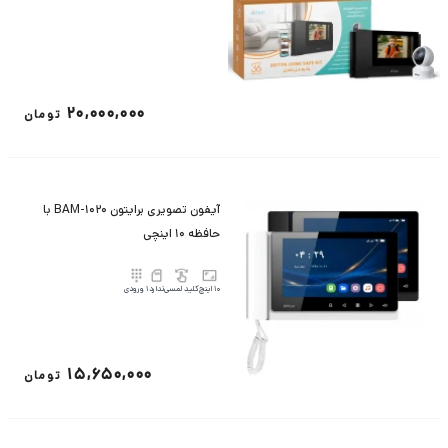
20,000,000
تومان
آیفون تصویری برایتون BAM-1020 با
حافظه 10 اینچی
10 اینچ
کلید لمسی
ندارد
1 ورودی
15,650,000
تومان