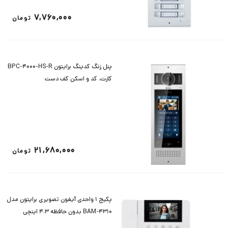
7,760,000
تومان
پنل زنگ کدینگ برایتون BPC-4000-HS-R
کارت، کد و اسکن کف دست
21,680,000
تومان
پکیج 1 واحدی آیفون تصویری برایتون مدل
BAM-4310 بدون حافظه 4.3 اینچی