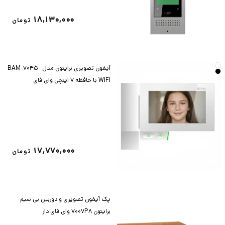
18,130,000
تومان
آیفون تصویری برایتون مدل BAM-7045-
WIFI با حافظه 7 اینچی وای فای
17,770,000
تومان
پک آیفون تصویری و دوربین بی سیم
برایتون 7007P8 وای فای دار