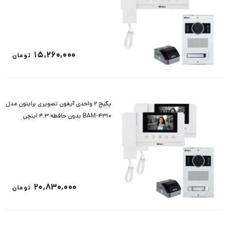
15,260,000
تومان
پکیج 2 واحدی آیفون تصویری برایتون مدل
BAM-4310 بدون حافظه 4.3 اینچی
20,830,000
تومان