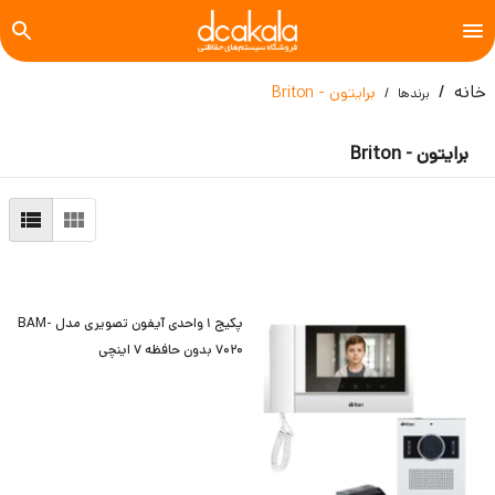
خانه
برایتون - Briton
برندها
برایتون - Briton
پکیج 1 واحدی آیفون تصویری مدل BAM-
7020 بدون حافظه 7 اینچی