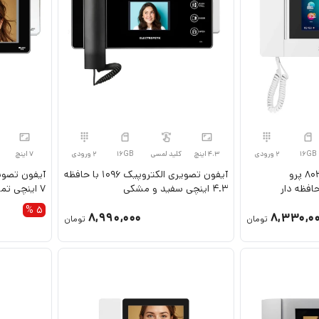
16GB
2 ورودی
4.3 اینچ
کلید لمسی
16GB
2 ورودی
7 اینچ
مانیتور گوشی مگنتی 803 پرو
آیفون تصویری الکتروپیک 1096 با حافظه
4.3 اینچی سفید و مشکی
7 اینچی تمام لمسی
5 %
8,990,000
8,330,0
تومان
تومان