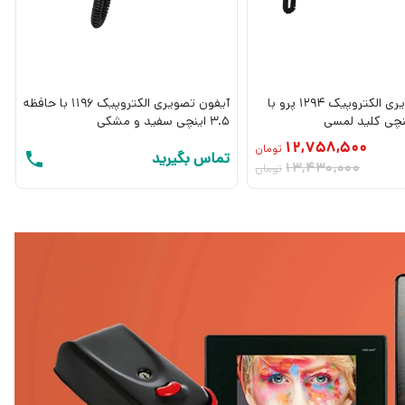
آیفون تصویری الکتروپیک 1294 پرو با
آیفون تصویری الکتروپیک 1196 با حافظه
3.5 اینچی سفید و مشکی
12,758,500
تومان
تماس بگیرید
13,430,000
تومان