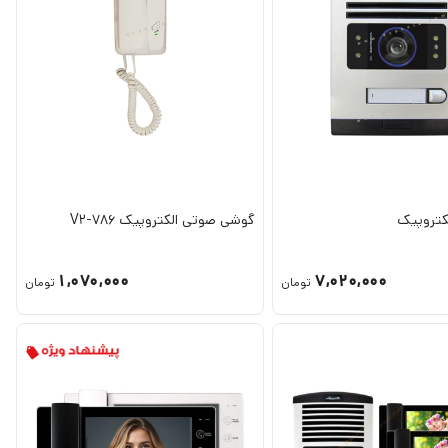
گوشی صوتی الکتروپیک V2-786
1,070,000
7,020,000
تومان
تومان