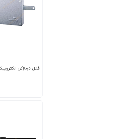
قفل دربازکن الکتروپیک 71
0