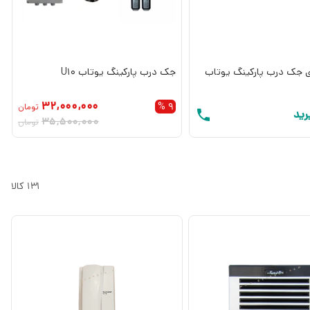
ی جک درب پارکینگ یوتاب
جک درب پارکینگ یوتاب U10
32,000,000
9 %
تومان
رید
35,500,000
تومان
131
کالا