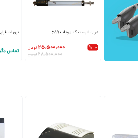
درب اتوماتیک یوتاب 689
برق اضطرار
25,500,000
10 %
تومان
تماس بگی
28,500,000
تومان