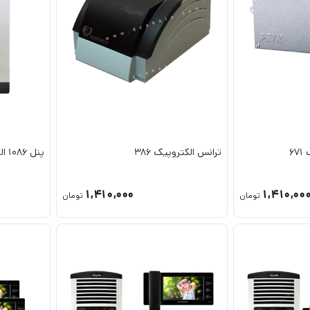
6
ترانس الکتروپیک 386
پنل 1086 الکتروپیک
1,410,000
1,410,00
تومان
تومان