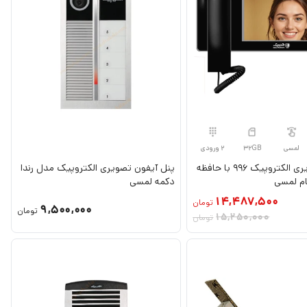
لمسی
32GB
2 ورودی
آیفون تصویری الکتروپیک 996 با حافظه
پنل آیفون تصویری الکتروپیک مدل رندا
دکمه لمسی
14,487,500
تومان
9,500,000
تومان
15,250,000
تومان