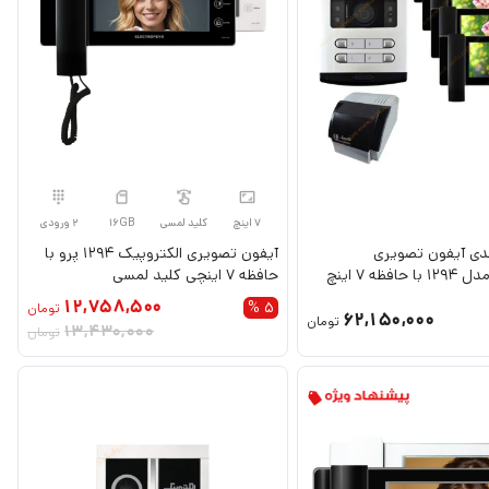
7 اینچ
کلید لمسی
16GB
2 ورودی
4 واحدی آیفون تصویری
آیفون تصویری الکتروپیک 1294 پرو با
فظه 7 اینچ
حافظه 7 اینچی کلید لمسی
12,758,500
5 %
تومان
62,150,000
تومان
13,430,000
تومان