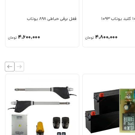
قفل برقی حیاطی 898 یوتاب
4,600,000
4,800,000
تومان
تومان