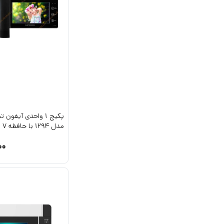
پکیج 1 واحدی آیفو
مدل 1294 با حافظه 7 اینچ
00