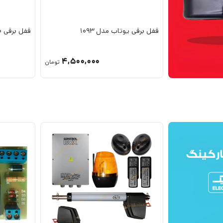
قفل برقی یوتاب مدل 1093
قفل برقی 10 کلید یوتاب 1093
4,500,000
تومان