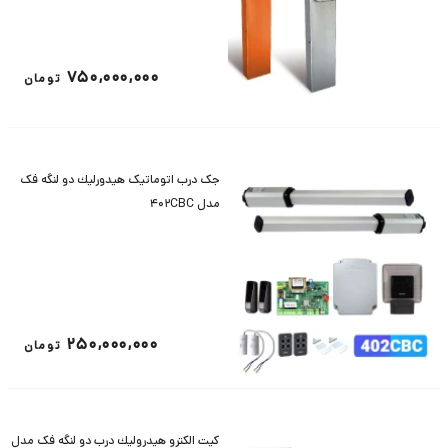
750,000,000
تومان
جک درب اتوماتیک هيدورليك دو لنگه فک
مدل 402CBC
250,000,000
تومان
كيت الكترو هيدروليك درب دو لنگه فک مدل