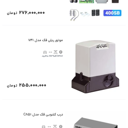
276,000,000
تومان
موتور ریلی فک مدل 741
220V
900KG
8M
200تردد
255,000,000
تومان
درب کشویی فک مدل C851