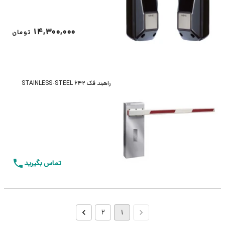
14,300,000
تومان
راهبند فک 642 STAINLESS-STEEL
تماس بگیرید
2
1