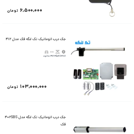
6,500,000
تومان
جک درب اتوماتیک تک لنگه فک مدل 412
220V
350KG
3M
100تردد
103,000,000
تومان
جک درب اتوماتیک تک لنگه مدل 402SBS
فک