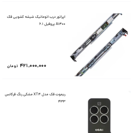
اپراتور درب اتوماتیک شیشه کشویی فک
A1400 پروفیل 6.1
421,000,000
تومان
ریموت فک مدل XT4 مشکی رنگ فرکانس
433