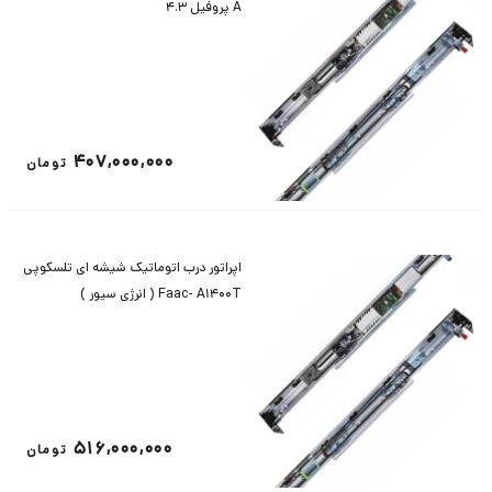
A پروفیل 4.3
407,000,000
تومان
اپراتور درب اتوماتیک شیشه ای تلسکوپی
Faac- A1400T ( انرژی سیور )
516,000,000
تومان