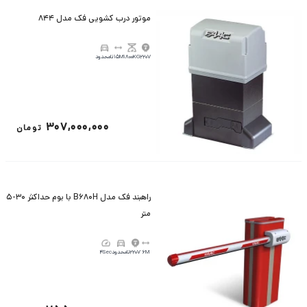
موتور درب کشویی فک مدل 844
220V
1800KG
15M
نامحدود
307,000,000
تومان
راهبند فک مدل B680H با بوم حداکثر 30-5
متر
6M
220V
نامحدود
4Sec