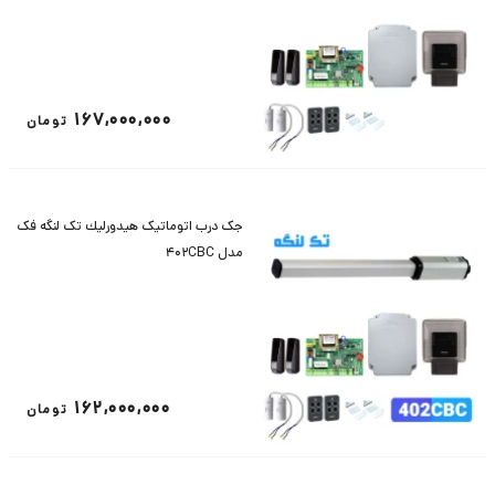
167,000,000
تومان
جک درب اتوماتیک هيدورليك تک لنگه فک
مدل 402CBC
162,000,000
تومان