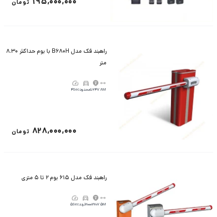
195,000,000
تومان
راهبند فک مدل B680H با بوم حداکثر 8.30
متر
8M
24V
نامحدود
4Sec
828,000,000
تومان
راهبند فک مدل 615 بوم 2 تا 5 متری
5M
220V
2000تردد
5Sec