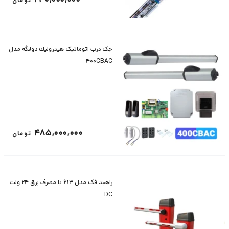
تومان
جک درب اتوماتیک هيدروليك دولنگه مدل
400CBAC
485,000,000
تومان
راهبند فک مدل 614 با مصرف برق 24 ولت
DC