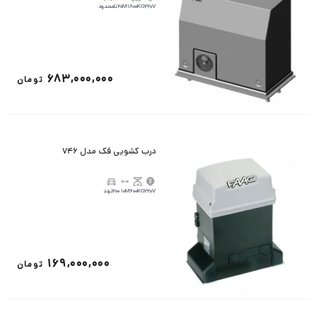
220V
1800KG
20M
نامحدود
683,000,000
تومان
درب کشویی فک مدل 746
220V
600KG
10M
200تردد
169,000,000
تومان