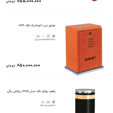
755,000,000
تومان
موتور درب اتوماتیک فک 884
220V
3500KG
20M
نامحدود
850,000,000
تومان
راهبند بولارد فک مدل J275 روکش رنگی
220V
نامحدود
5Sec