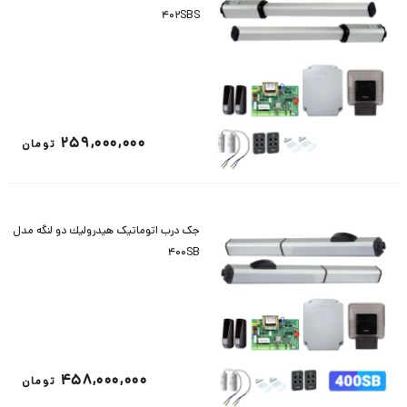
402SBS
259,000,000
تومان
جک درب اتوماتیک هيدروليك دو لنگه مدل
400SB
458,000,000
تومان