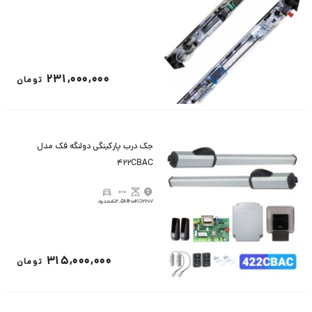
231,000,000
تومان
جک درب پارکینگی دولنگه فک مدل
422CBAC
220V
600KG
2.5M
نامحدود
315,000,000
تومان