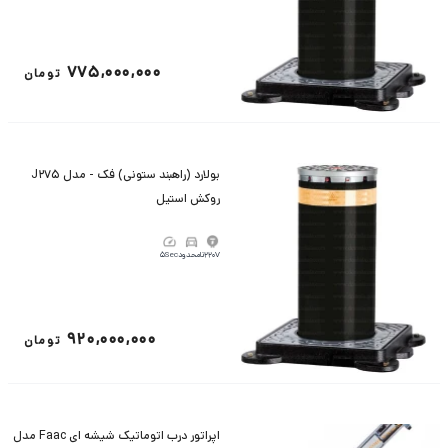
775,000,000
تومان
بولارد (راهبند ستونی) فک - مدل J275
روکش استیل
220V
نامحدود
5Sec
920,000,000
تومان
اپراتور درب اتوماتیک شیشه ای Faac مدل