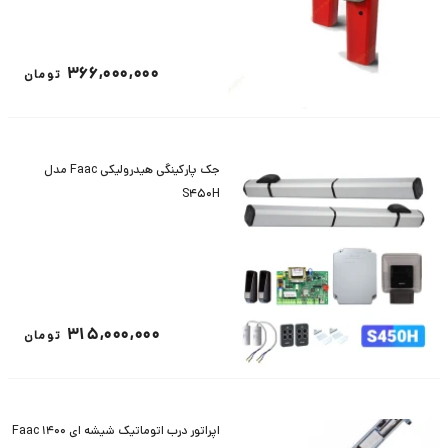
366,000,000
تومان
جک پارکینگی هیدرولیکی Faac مدل
S450H
315,000,000
تومان
اپراتور درب اتوماتیک شیشه ای 1400 Faac