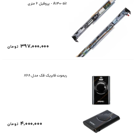
A140-air - پروفیل 6 متری
397,000,000
تومان
ریموت فابریک فک مدل ۸۶۸
4,000,000
تومان