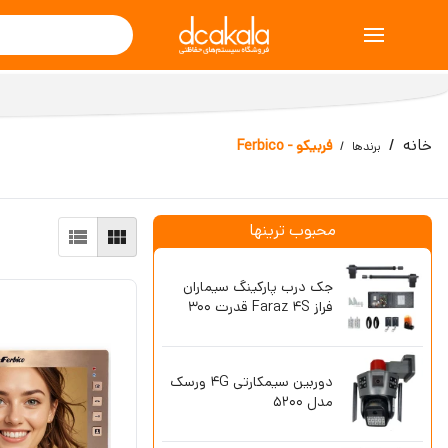
خانه
فربیکو - Ferbico
برندها
محبوب ترینها
جک درب پارکینگ سیماران
آیفون تصویر
فراز Faraz 4S قدرت 300
47TK بدون حافظه 4.3 اینچ
کیلوگرم
دوربین سیمکارتی 4G ورسک
ریموت بلوتو
مدل 5200
فرکانس 433 طرح آزرایی