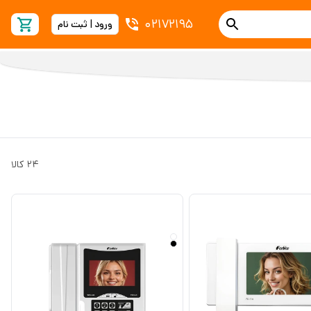
02172195
ورود | ثبت نام
24
کالا