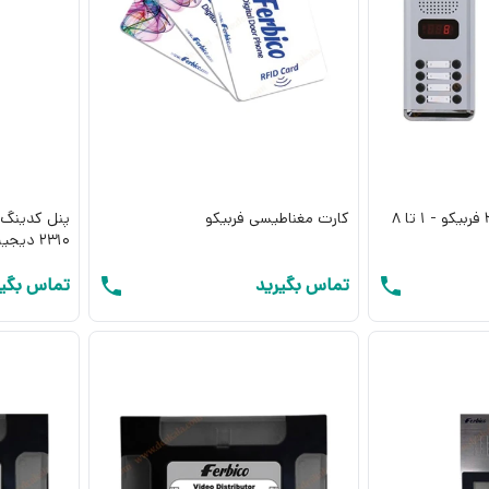
پنل آیفون تصویری 210 فربیکو - 1 تا 8
کارت مغناطیسی فربیکو
پنل کدینگ 
2310 دیجیتال
تماس بگیرید
تماس بگیر