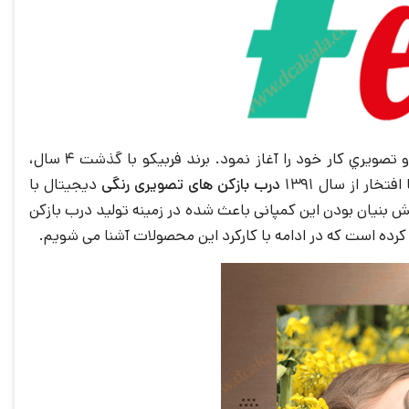
در سال 1387 در زمینه تحلیل، طراحی و تولید درب بازكن هاي صوتي و تصويري کار خود را آغاز نمود. برند فربیکو با گذشت 4 سال،
ار از سال 1391
درب بازکن های تصويری رنگی
ديجيتال با
ش بنیان بودن این کمپانی باعث شده در زمينه توليد درب بازکن
کرده است که در ادامه با کارکرد این محصولات آشنا می شویم.