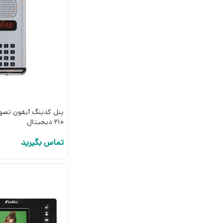
پنل کدینگ آیفون تصوی
210 دیجیتال
تماس بگیرید