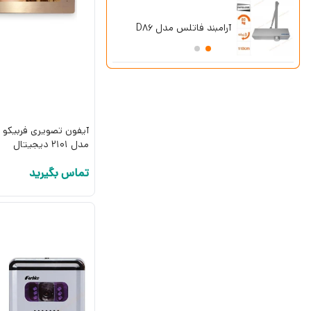
پکیج دزدگی
آرامبند فاتلس مدل D86
چشمی باسیم 
SG8-Lite
مدل 2101 دیجیتال
تماس بگیرید