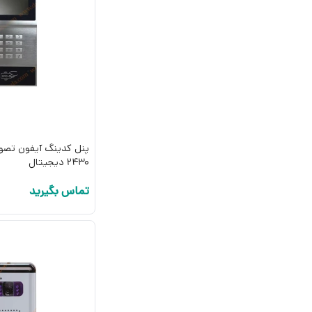
پنل کدینگ آیفون تصوی
2430 دیجیتال
تماس بگیرید