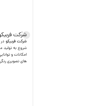
شرکت فربیکو
شرکت فربيكو
شروع به توليد مح
امکانات و تواناي
های تصويری رنگی 