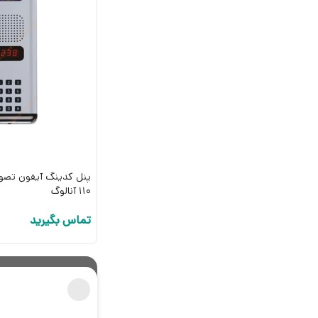
پنل کدینگ آیفون تصوی
110 آنالوگ
تماس بگیرید