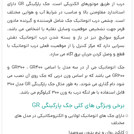
درب از طریق موتورهای الکتریکی است. جک پارکینگی GR دارای
استاندارد مقاومتی بالا و مناسب در شرایط آب و هوایی مختلف
است. چشمی درب اتوماتیک جک شامل فرستنده و گیرنده مادون
قرمز جهت تشخیص موقعیت وسایل نقلیه یا اشخاص می باشد.
میکرو سوئیچ نیز در باز و بسته شدن درب اتوماتیک نقش
بسزایی دارد که مرکز کنترل را از موقعیت فعلی درب اتوماتیک با
قطع و وصل کردن جریان برق آگاه می سازد.
جک اتوماتیک جی آر در سه مدل با اسامی GR300 ، GR400 و
GR600 می باشد که بر اساس وزن دربی که جک روی آن نصب می
شود نام گذاری می شوند. به طور مثال جک پارکینگی GR مدل 300
قابل استفاده با هر لنگه درب به وزن 300 کیلوگرم می باشد.
برخی ویژگی های کلی جک پارکینگی GR
دارای جک های اتوماتیک لولایی و الکترومکانیکی در مدل های
مختلف
کارکرد روان و نرم بدون سروصدا