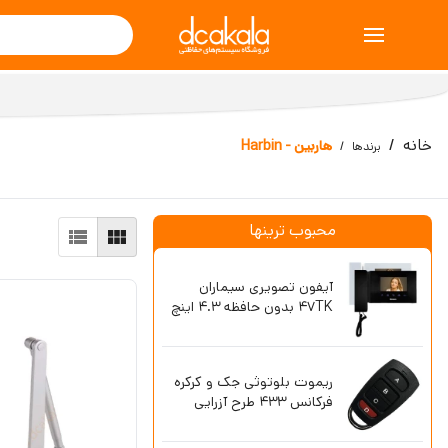
خانه
هاربین - Harbin
برندها
محبوب ترینها
جک درب پارکینگ سیماران
آیفون تصویر
فراز Faraz 4S قدرت 300
47TK بدون حافظه 4.3 اینچ
کیلوگرم
دوربین سیمکارتی 4G ورسک
ریموت بلوتو
مدل 5200
فرکانس 433 طرح آزرایی