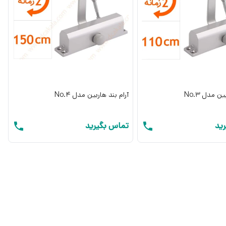
ن مدل No.3
آرام بند هاربین مدل No.4
ید
تماس بگیرید