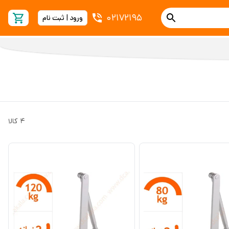
02172195
ورود | ثبت نام
4
کالا