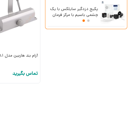
پکیج دزدگی
آرامبند فاتلس مدل D86
چشمی باسیم 
SG8-Lite
آرام بند هاربین مدل No.1
تماس بگیرید