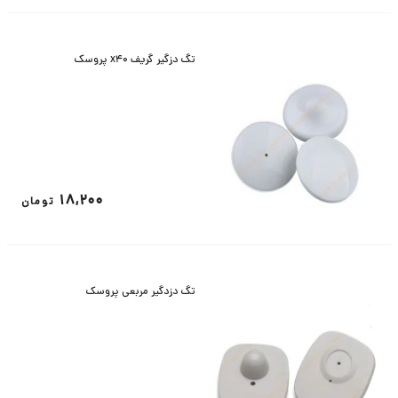
تگ دزگیر گریف x40 پروسک
18,200
تومان
تگ دزدگیر مربعی پروسک