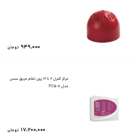
949,000
تومان
مرکز کنترل 2 تا 12 زون اعلام حریق سنس
مدل PC5-n
17,200,000
تومان