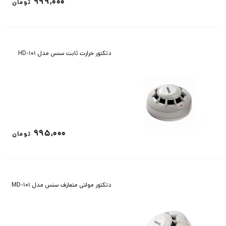
999,000
تومان
دتکتور حرارت ثابت سنس مدل HD-101
995,000
تومان
دتکتور مولتی متعارف سنس مدل MD-101