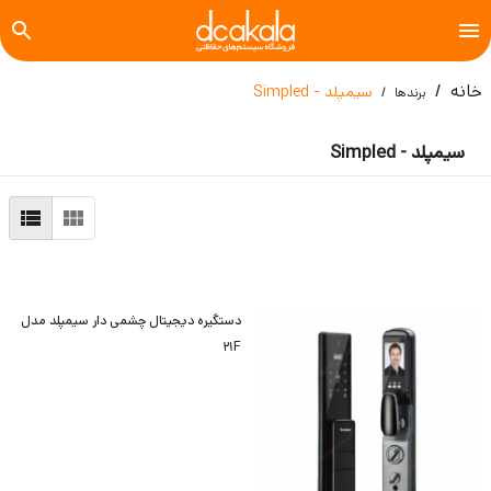
خانه
سیمپلد - Simpled
برندها
سیمپلد - Simpled
دستگیره دیجیتال چشمی دار سیمپلد مدل
21F