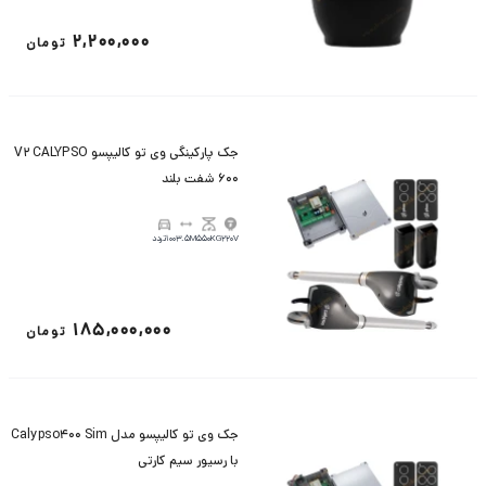
2,200,000
تومان
جک پارکینگی وی تو کالیپسو V2 CALYPSO
600 شفت بلند
220V
550KG
3.5M
100تردد
185,000,000
تومان
جک وی تو کالیپسو مدل Calypso400 Sim
با رسیور سیم کارتی