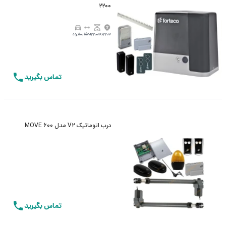
2200
220V
2200KG
15M
100تردد
تماس بگیرید
درب اتوماتیک V2 مدل MOVE 600
تماس بگیرید