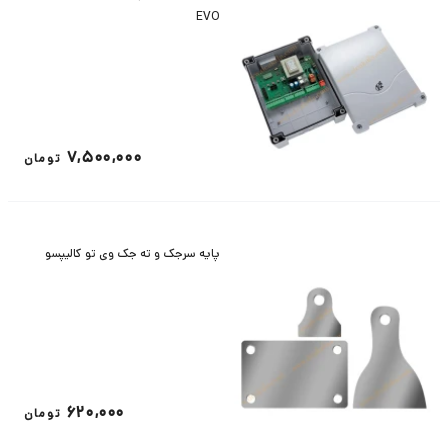
EVO
7,500,000
تومان
پایه سرجک و ته جک وی تو کالیپسو
620,000
تومان