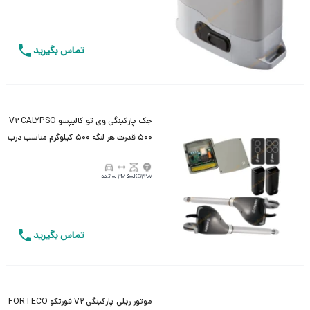
تماس بگیرید
جک پارکینگی وی تو کالیپسو V2 CALYPSO
500 قدرت هر لنگه 500 کیلوگرم مناسب درب
تک و دو لنگه
220V
500KG
3M
100تردد
تماس بگیرید
موتور ریلی پارکینگی V2 فورتکو FORTECO