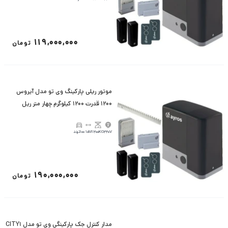
119,000,000
تومان
موتور ریلی پارکینگ وی تو مدل آیروس
1200 قدرت 1200 کیلوگرم چهار متر ریل
220V
1200KG
10M
100تردد
190,000,000
تومان
مدار کنترل جک پارکینگی وی تو مدل CITY1