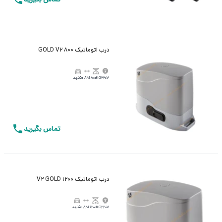
درب اتوماتیک 800 GOLD V2
220V
800KG
8M
50تردد
تماس بگیرید
درب اتوماتیک V2 GOLD 1200
220V
1200KG
8M
50تردد