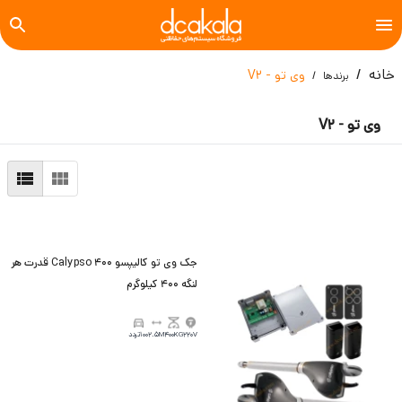
خانه
وی تو - V2
برندها
وی تو - V2
جک وی تو کالیپسو Calypso 400 قدرت هر
لنگه 400 کیلوگرم
220V
400KG
2.5M
100تردد