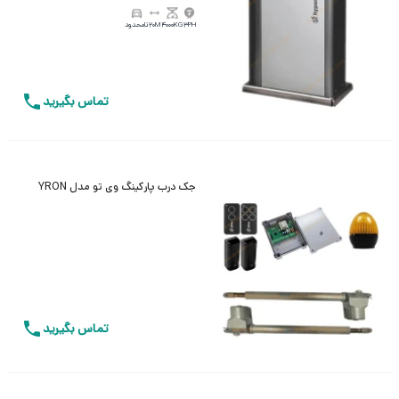
3PH
4000KG
20M
نامحدود
تماس بگیرید
جک درب پارکینگ وی تو مدل YRON
تماس بگیرید