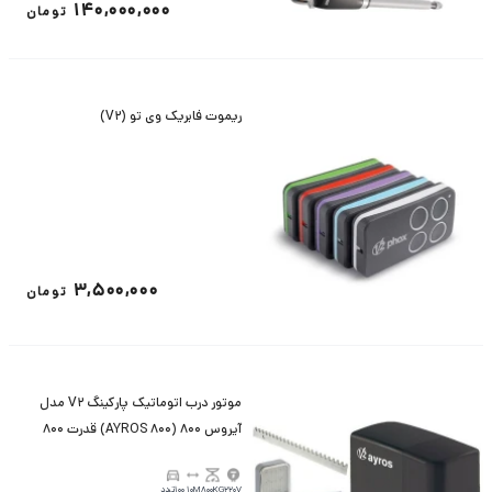
140,000,000
تومان
ریموت فابریک وی تو (V2)
3,500,000
تومان
موتور درب اتوماتیک پارکینگ V2 مدل
آیروس 800 (AYROS 800) قدرت 800
کیلوگرم و 4 متر ریل دنده شانه ای
220V
800KG
10M
100تردد