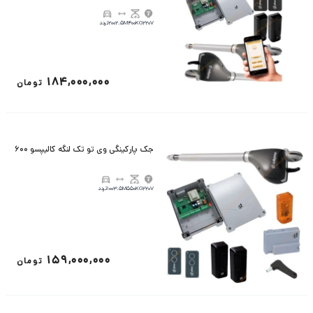
220V
400KG
2.5M
200تردد
184,000,000
تومان
جک پارکینگی وی تو تک لنگه کالیپسو 600
220V
550KG
3.5M
100تردد
159,000,000
تومان