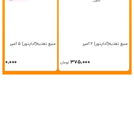
منبع تغذیه(آداپتور) 2 آمپر
منبع تغذیه(آداپتور) 5 آمپر
750,000
375,000
تومان