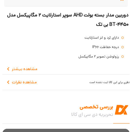
دوربین مدار بسته بولت AHD سوپر استارلایت 2 مگاپیکسل مدل
BT-4450 بی تک
دارای بُرد و لنز استارلایت
درجه حفاظت IP66
رزولوشن تصویر 2 مگاپیکسل
تکنولوژی پایه AHD
مشاهده
بیشتر
18 ماه گارانتی بی تک
مشاهده نظرات
نظری برای این کالا ثبت نشده است
قابلیت ضد آب
نوع کاربری نظارت بر اماکن داخلی و خارجی
مساحت دید در شب 20 متر مربع
بررسی تخصصی
تحریریه دی سی ای کالا