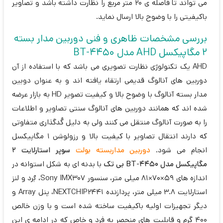
می تواند تا فاصله ی 20 متر مربع را نظارت داشته باشد و تصاویر
باکیفیتی را با وضوح بالا ارسال نماید.
بررسی مشخصات ظاهری و فنی دوربین مدار بسته
2 مگاپیکسل AHD مدل BT-4450
AHD یک تکنولوژی نظارت تصویری می باشد که با استفاده از آن
دوربین های آنالوگ قدیمی ارتقاء یافته اند و به عنوان دوبین
مدار بسته آنالوگ با وضوح بالا و کیفیت تصویر HD به بازار عرضه
شده اند که همانند دوربین های آنالوگ سنتی تصاویر و اطلاعات
را به صورت آنالوگ منتقل می کنند ولی به دلیل کُدگذاری متفاوتی
که دارند انتقال تصاویر با کیفیت بالا و رزولوشن 1 مگاپیکسل
انجام می شود.
دوربین مداربسته بولت
سوپر استارلایت 2
مگاپیکسل مدل BT-4450 بی تک
با بدنه ای به شکل استوانه در
اندازه های 59×70×81 میلی متر، سنسور Sony IMX307، بُرد و لنز
استارلایت 3.8 میلی متر، پردازنده NEXTCHIP2441، پنل Array و
دیگر تجهیزات اولیه باکیفیت ساخته شده است و با وزن خالص
400 گرم و قابلیت های منحصر به فرد و خاص که در ادامه ی این