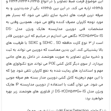
این موضوع فرمت ضبط تصاویر را در انواع H264،H264+،H265 و
H265+ ارایه می کند. در این بین H265+ یکی از جدیدترین و به
صرفه ترین فرمت های ذخیره سازی تلقی می شود که بسیار هم
مورد توجه کاربران مصرف کننده واقع می شود. همچنین وقتی به
مشخصات فنی دوربین مداربسته هایک ویژن مدل DS-
2CD2523G0-IS نگاهی می اندازیم در میابیم که این دوربین قادر
است از 3 نوع کارت حافظه SDHC , SD و SDXC با ظرفیت های
بالا پشتیبانی کند. این بدین معناست که دوربین می تواند به ثبت
و ذخیره سازی تصاویر به صورت هوشمند در داخل رم های جانبی
بپردازد. از سوی دیگر کابل کشی POE می تواند جزو تکنولوژی های
مهم و استاندارد های رعایت شده به نفع کاربران تلقی شود چرا که
با این مهم درهزینه کابل کشی دوربین مدار بسته هم صرفه جویی
می شود. می توان گفت با استفاده از دوربین مداربسته IP هایک
ویژن مدل DS-2CD2523G0-IS از فناوری های هوشمند زیر بهره
خواهید برد:
تکنولوژی Face Detection (قابلیت تشخیص چهره)