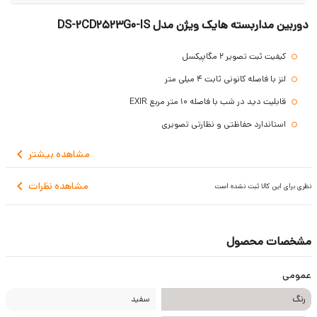
دوربین مداربسته هایک ویژن مدل DS-2CD2523G0-IS
کیفیت ثبت تصویر 2 مگاپیکسل
لنز با فاصله کانونی ثابت 4 میلی متر
قابلیت دید در شب با فاصله 10 متر مربع EXIR
استاندارد حفاظتی و نظارتی تصویری
تکنولوژی 3DDNR,BLC,WDR,ROI
مشاهده
بیشتر
پشتیبانی از کارت حافظه SDHX و SDXC
مشاهده نظرات
نظری برای این کالا ثبت نشده است
تکنولوژی Face Detection
قابلیت اتصال به WIFI
استاندارد وندال پروف
مشخصات محصول
گارانتی 2 ساله
عمومی
رنگ
سفید