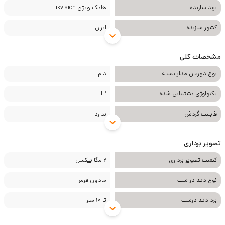
برند سازنده
هایک ویژن Hikvision
کشور سازنده
ایران
مشخصات کلی
نوع دوربین مدار بسته
دام
تکنولوژی پشتیبانی شده
IP
قابلیت گردش
ندارد
تصویر برداری
کیفیت تصویر برداری
2 مگا پیکسل
نوع دید در شب
مادون قرمز
برد دید درشب
تا 10 متر