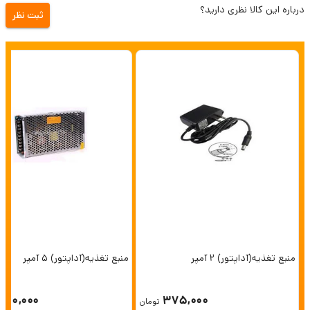
درباره این کالا نظری دارید؟
ثبت نظر
منبع تغذیه(آداپتور) 2 آمپر
منبع تغذیه(آداپتور) 5 آمپر
750,000
375,000
تومان