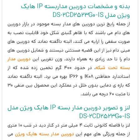
بدنه و مشخصات دوربین مداربسته IP هایک
ویژن مدل DS-2CD2523G0-IS
از جمله رایج ترین دوربین های مدار بسته موجود در بازار دوربین
های دام می باشند که با ظاهر گنبدی شکل خود قابلیت نصب به
صورت سقفی را ارایه می کنند، البته ناگفته نماند که دوربین های
مینی دام نیز از این قضیه مستثنی نیستند و شمایل دوربین های
دام را تا حد زیادی به همراه دارند. وزن تقریبی این
دوربین مدار
بسته تحت شبکه
، در حدود 400 گرم تخمین زده شده که از
استاندارد حفاظتی IK08 و IP66 بهره می برد. البته ناگفته نماند
که بازه ی دمایی بدون خلل در عملکرد این محصول بین منفی 30
تا مثبت 60 درجه می باشد.
لنز و تصویر دوربین مدار بسته IP هایک ویژن مدل
DS-2CD2523G0-IS
لنز با فاصله کانونی ثابت 4 میلی متر در کنار دید در شب 10 متری
از جمله ویژگی های مهم این
دوربین مدار بسته هایک ویژن
می