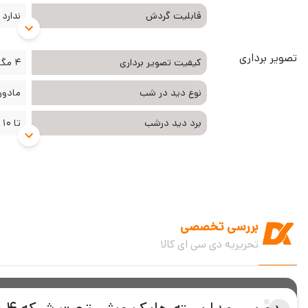
قابلیت گردش
ندارد
تصویر برداری
کیفیت تصویر برداری
4 مگا پیکسل
نوع دید در شب
مادون
برد دید درشب
تا 10 متر
بررسی تخصصی
تحریریه دی سی ای کالا