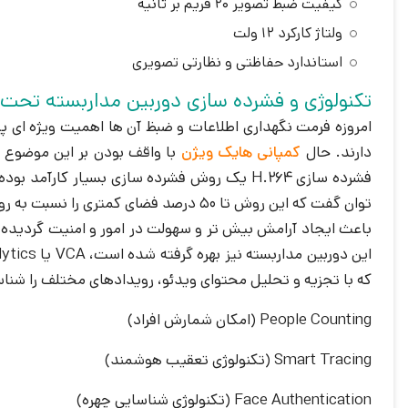
کیفیت ضبط تصویر 20 فریم بر ثانیه
ولتاژ کارکرد 12 ولت
استاندارد حفاظتی و نظارتی تصویری
تکنولوژی و فشرده سازی دوربین مداربسته تحت شبکه هایک 
امروزه فرمت نگهداری اطلاعات و ضبظ آن ها اهمیت ویژه ای پی
دارند. حال
کمپانی هایک ویژن
با واقف بودن بر این موضوع
فشرده سازی H.264 یک روش فشرده سازی بسیار ک
باعث ایجاد آرامش بیش تر و سهولت در امور و امنیت گردیده ا
که با تجزیه و تحلیل محتوای ویدئو، رویدادهای مختلف را شناسایی کند 
People Counting (امکان شمارش افراد)
Smart Tracing (تکنولوژی تعقیب هوشمند)
Face Authentication (تکنولوژی شناسایی چهره)