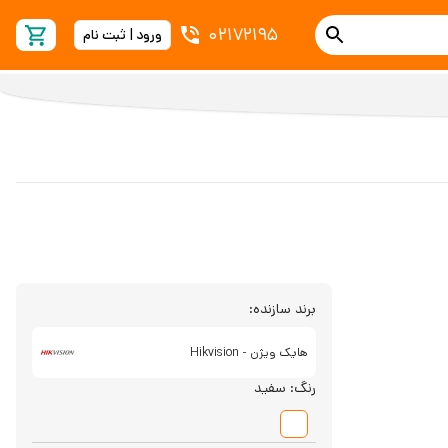
02172195
ورود | ثبت نام
برند سازنده:
هایک ویژن - Hikvision
رنگ:
سفید