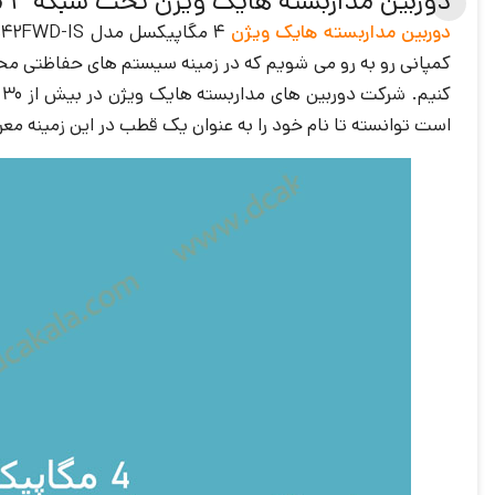
دوربین مداربسته هایک ویژن تحت شبکه 4 مگاپیکسل مدل DS-2CD2542FWD-IS
دوربین مداربسته هایک ویژن
4 مگاپیکسل مدل DS-2CD2542FWD-IS در واقع یک
کمپانی رو به رو می شویم که در زمینه سیستم های حفاظتی محصول
کنیم. شرکت دوربین های مداربسته هایک ویژن در بیش از 30 شعبه داخلی در چین فعالیت دارد. در واقع هایک ویژن با تجارب نسبتا قابل قبولی که در زمینه تولید
است توانسته تا نام خود را به عنوان یک قطب در این زمینه معر