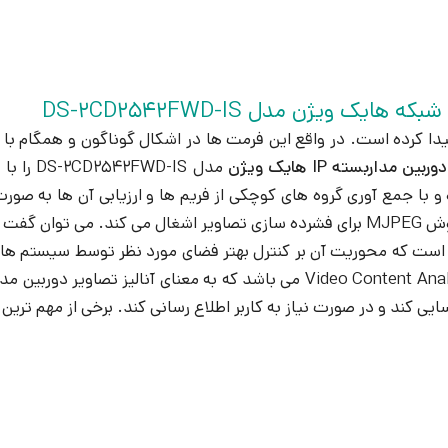
ویژن مدل DS-2CD2542FWD-IS
دا کرده است. در واقع این فرمت ها در اشکال گوناگون و همگام با ت
دوربین مداربسته IP هایک ویژن
ارآمد بوده و با جمع آوری گروه های کوچکی از فریم ها و ارزیابی آن ها ب
توان گفت که این روش تا 50 درصد فضای کمتری را نسبت به روش MJPEG برای فشرده سازی 
ست که محوریت آن بر کنترل بهتر فضای مورد نظر توسط سیستم های م
این دوربین مداربسته نیز بهره گرفته شده است، VCA یا Video Content Analytics 
و در صورت نیاز به کاربر اطلاع رسانی کند. برخی از مهم ترین تکنولوژی های