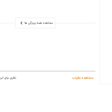
تکنولوژی 3DDNR,BLC,WDR,ROI,VCA
قابلیت اتصال به WIFI
درگاه ورودی و خروجی آلارم
مشاهده همه ویژگی ها
استاندارد حفاظتی و نظارتی تصویری
گارانتی 2 ساله
مشاهده نظرات
نظری برای این