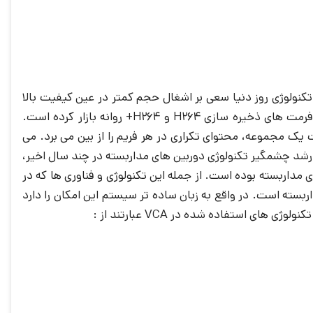
کنولوژی روز دنیا سعی بر اشغال حجم کمتر در عین کیفیت بالا
مدل DS-2CD2542FWD-IS را با فرمت های ذخیره سازی H264 و H264+ روانه بازار کرده است.
ه صورت یک مجموعه، محتوای تکراری در هر فریم را از بین می برد. می
تصاویر اشغال می کند. می توان گفت رشد چشمگیر تکنولوژی دوربین های مداربسته در چند سال اخیر،
داربسته بوده است. از جمله این تکنولوژی و فناوری ها که در
می باشد که به معنای آنالیز تصاویر دوربین مداربسته است. در واقع به زبان ساده تر سیستم این امکان را دارد
 استفاده شده در VCA عبارتند از :