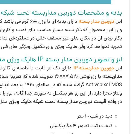
بدنه و مشخصات دوربین مداربسته تحت شبکه هایک ویژن مد
این
دوربین مدار بسته
دارای بدنه ای با 
بکار بردن آن در مکان های غیر مسقف خللی در عملکردش نداشته 
تجربه نخواهد کرد ولی هایک ویژن برای تکمیل ویژگی های فنی م
لنز و تصویر دوربین مدار بسته IP هایک ویژن مدل DS-2CD2542FWD-IS
این
دوربین مداربسته IP
دارای یک لنز ثابت با فاصله ی کانونی 4 میلی متر می باشد که قادر به ضبط تصاویر با کیفیت 4 مگاپیکسل می باشد. ناگفته نماند قابلیت فیلمبرداری
مداربسته
Activepixel MOS
ولتاژ مجزا دارد، از این رو هر پیکسل به صورت جدا گانه، نور را
در واقع
قیمت دوربین مدار بسته
تحت شبکه هایک ویژن
مدل DS-2CD1023G0-I با توجه به کارایی های زیر مقرون به
دید در شب 10 متر
کیفیت ثبت تصویر 4 مگاپیکسلی