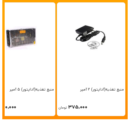
منبع تغذیه(آداپتور) 2 آمپر
منبع تغذیه(آداپتور) 5 آمپر
750,000
375,000
تومان