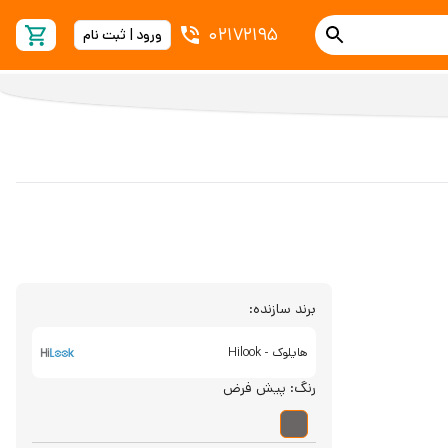
02172195
ورود | ثبت نام
برند سازنده:
هایلوک - Hilook
رنگ:
پیش فرض