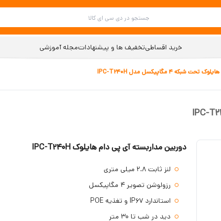
خرید اقساطی
تخفیف ها و پیشنهادات
مجله آموزشی
 شبکه 4 مگاپیکسل مدل IPC-T240H
دوربین مداربسته آی پی دام هایلوک IPC-T240H
لنز ثابت 2.8 میلی متری
رزولوشن تصویر 4 مگاپیکسل
استاندارد IP67 و تغذیه POE
دید در شب تا 30 متر