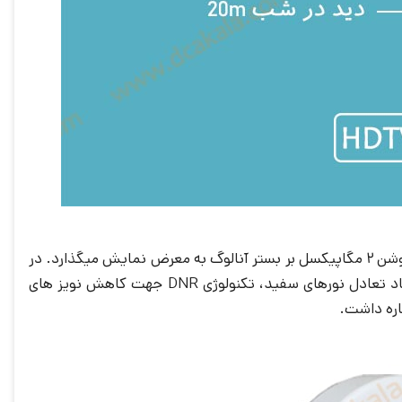
دارای لنز ثابت 2.8 میلی متری و سنسور ثبت تصویر از نوع CMOS می باشد که تصاویر خروجی را با رزولوشن 2 مگاپیکسل بر بستر آنالوگ به معرض نمایش میگذارد. در
کاملا کافی است. همچنین می توان به تکنولوژی AWB که به کنترل و ایجاد تعادل نورهای سفید، تکنولوژی DNR جهت کاهش نویز های