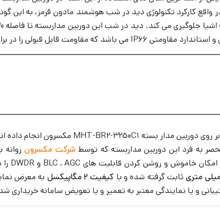
یا همان SMART IR بوده است. در واقع کارکرد تکنولوژی دید در شب هوشمند مادون قر
کند. دید در شب این دوربین مداربسته تا فاصله 20 متر مربع را به طور کامل پوشش میدهد.
ن مدار بسته MHT-BR2-3250C1
مکسرون انجام داده ان
صر به فرد این دوربین مداربسته که توسط
شرکت مکسرون
تعدادی از
ثابت گرفته شده و با
کیفیت 2 مگاپیکسل
به معرض نمای
بانی و یا نمایندگی معتبر به تعمیر و یا تعویض سامانه خریداری شده