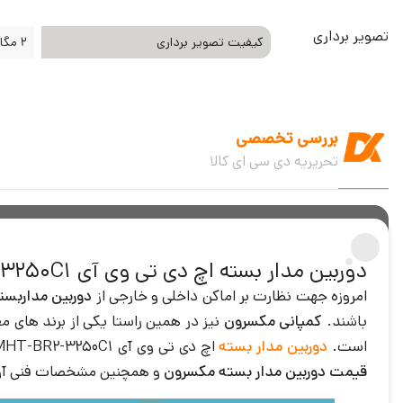
تصویر برداری
کیفیت تصویر برداری
2 مگا پیکسل
بررسی تخصصی
تحریریه دی سی ای کالا
دوربین مدار بسته اچ دی تی وی آی MHT-BR2-3250C1 مکسرون
امروزه جهت نظارت بر اماکن داخلی و خارجی از
دوربین مداربست
باشند.
کمپانی مکسرون
نیز در همین راستا یکی از برند های مع
است.
دوربین مدار بسته
اچ دی تی وی آی MHT-BR2-3250C1 مکسرون از جمله محصولات ارزنده این برند معروف جهانی می باشد که شاخصه های فنی زیادی را در بر میگیرد. در ادامه شما را با
قیمت دوربین مدار بسته مکسرون
و همچنین مشخصات فنی آن 