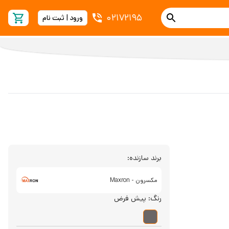
02172195
ورود | ثبت نام
برند سازنده:
مکسرون - Maxron
رنگ:
پیش فرض