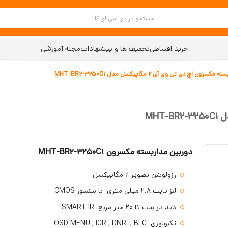
خرید اقساطی
تخفیف ها و پیشنهادات
مجله آموزشی
ون اچ دی تی وی آی 2 مگاپیکسل مدل MHT-BR2-3250C1
دوربین مداربسته مکسرون MHT-BR2-3250C1
رزولوشن تصویر 2 مگاپیکسل
لنز ثابت 2.8 میلی متری با سنسور CMOS
دید در شب تا 20 متر مربع SMART IR
تکنولوژی OSD MENU , ICR , DNR , BLC