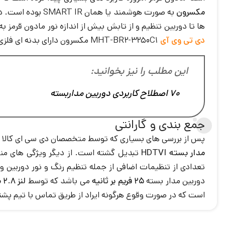
مکسرون
به صورت هوشمند 
ها تا دوربین تنظیم و از تابش بیش از اندازه نور مادون قرمز به اشیا جلوگیری می 
دی تی وی آی
MHT-BR2-3250C1 مکسرون دارای بدنه ای فلزی و استاندارد مقاومتی IP66 می باشد که مقاومت قابل قبولی را در برابر نفوذ گرد و غبار و فشار آب شدید داراست.
این مطلب را نیز بخوانید:
70 اصطلاح کاربردی دوربین مداربسته
جمع بندی و گارانتی
پس از بررسی های بسیاری که توسط متخصصان دی سی ای کالا بر روی دوربی
مدار بسته HDTVI
تبدیل گشته است. از دیگر ویژگی های منح
دوربین مدار بسته
25 فریم بر ثانیه
می باشد که توسط
لنز 2.8 میلی متری
است که در صورت وقوع هرگونه ایراد از طریق تماس با تیم پشتی