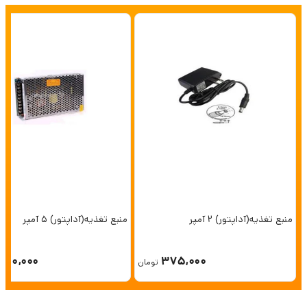
منبع تغذیه(آداپتور) 2 آمپر
منبع تغذیه(آداپتور) 5 آمپر
750,000
375,000
تومان