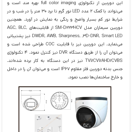
این دوربین از تکنولوژی full color imaging بهره مند است و
می‌تواند با کمک 2 عدد LED نور گرم تا برد 30 متر را در شب و در
شرایط نور کم بسیار واضح و رنگی به نمایش در آورد. همچنین
دوربین سیماران مدل SM-D223HCV از قابلیت‌های AGC, BLC,
DWDR, AWB, Sharpness, ,3D-DNR, Smart LED نیز پشتیبانی
می‌نماید. این دوربین نیز با قابلیت COC طراحی شده است و
می‌توان آن را از طریق دستگاه DVR نیز کنترل نمود. 4 تکنولوژی
TVI/CVI/AHD/CVBS نیز در این دستگاه به کار برده شده‌اند.
جنس بدنه دوربین فلز مقاوم IP67 است و می‌توان آن را در داخل
و خارج ساختمان‌ها نصب نمود.