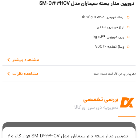
دوربین مدار بسته سیماران مدل SM-D223HCV
ابعاد دوربین Ф 94.6 x 82.8
نوع دوربین سقفی
وزن دوربین 0.39 kg
ولتاژ تغذیه 12 VDC
جنس بدنه فلزی IP67
مشاهده
بیشتر
دمای کاری منفی 30 الی مثبت 50 درجه سانتیگراد
مشاهده نظرات
نظری برای این کالا ثبت نشده است
رزولوشن 2MP (1920 x 1080) @25fps
دارای لنز 2.8mm ثابت
حداقل روشنایی 0LUX(LED ON)
بررسی تخصصی
مشخصات IR: 30m LED
تحریریه دی سی ای کالا
مکانیزم های بهبود تصویر Warm Light Full Color Camera,DWDR,3DNR ,
AGC,BLC ,AWB, Smart LED,Sharpness, UTC Function
دوربین مدار بسته دام سیماران مدل SM-D223HCV فول کالر و 2