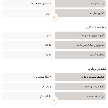
برند سازنده
سیماران Simaran
کشور سازنده
ایران
مشخصات کلی
نوع دوربین مدار بسته
دام
تکنولوژی پشتیبانی شده
AHD
قابلیت گردش
ندارد
تصویر برداری
کیفیت تصویر برداری
2 مگا پیکسل
نوع دید در شب
وارم لایت
برد دید درشب
تا 25 متر