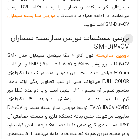
دیجیتالی کار می‌کنند و تصاویر را به دستگاه DVR ارسال
می‌نمایند. در ادامه همراه ما باشید تا با
دوربین‌ مداربسته سیماران
SM-D120CV آشنا شوید.
بررسی مشخصات دوربین مداربسته سیماران
SM-D120CV
دوربین مداربسته
فول کالر 2 مگا پیکسل سیماران مدل SM-
D120CV با رزولوشن 2MP (1920H x 1080V) @25fps و لنز ثابت
3.6mm طراحی شده است. این دوربین دید در شب با تکنولوژی
FULL COLOR می‌تواند حتی در شب تصاویر رنگی ارائه دهد.
سنسور تصویر آن سیمون 1.29 اینچی است و با دو عدد LED نور
گرم تا برد 20 متر را پوشش می‌دهد. 4 تکنولوژی
TVI/AHD/CVI/CVBS توسط دوربین مدار بسته سیماران D120CV
ساپورت می‌شوند. جنس بدنه دستگاه فلزی و سیستم حفاظتی آن
IP66 است. دمای کاری منفی 10 تا مثبت 50 درجه سانتی گراد دارد
و در محیط بیرون هم به فعالیت خود ادامه می‌دهد. از قابلیت‌های