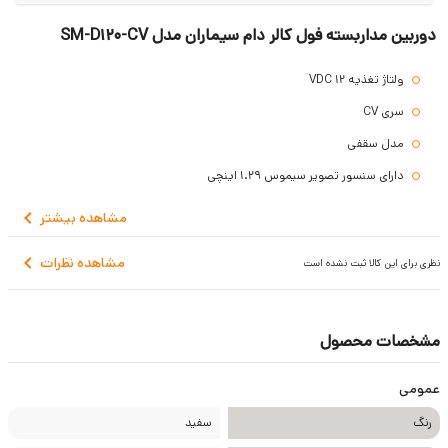
دوربین مداربسته فول کالر دام سیماران مدل SM-D120-CV
ولتاژ تغذیه 12 VDC
سری CV
مدل سقفی
دارای سنسور تصویر سیموس 1.29 اینچی
جنس بدنه فلزی
مشاهده
بیشتر
سیستم حفاظتی IP66
مشاهده نظرات
نظری برای این کالا ثبت نشده است
ICR ندارد
دمای کاری منفی 10 الی مثبت 50 درجه سانتی گراد
مشخصات محصول
عمومی
رنگ
سفید