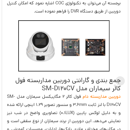
برجسته آن می‌توان به تکنولوژی COC اشاره نمود که امکان کنترل
دوربین از طریق دستگاه DVR را فراهم نموده است.
جمع بندی و گارانتی دوربین مداربسته فول
کالر سیماران مدل SM-D120CV
دوربین مداربسته دام
فول کالر 2 مگاپیکسل سیماران مدل SM-
D120CV با لنز ثابت 3.6mm و سنسور تصویر 1.29 اینچی ارائه شده
و به دلیل لوکس پایین (0.1LUX) تصاویری واضح در شب نیز
نمایش می‌دهد. این دوربین از برند سیماران از نوع سقفی است و
در مکان‌های مختلف مانند بانک‌ها، ادارات، موسسات آموزشی و