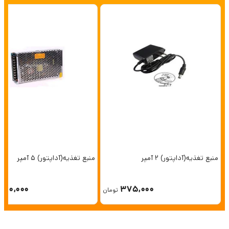
منبع تغذیه(آداپتور) 2 آمپر
منبع تغذیه(آداپتور) 5 آمپر
750,000
375,000
تومان