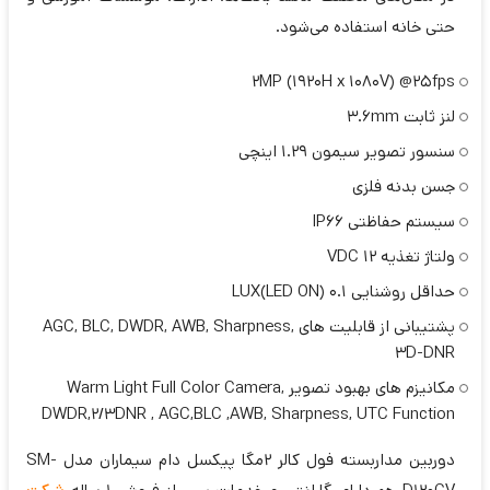
حتی خانه استفاده می‌شود.
2MP (1920H x 1080V) @25fps
لنز ثابت 3.6mm
سنسور تصویر سیمون 1.29 اینچی
جسن بدنه فلزی
سیستم حفاظتی IP66
ولتاژ تغذیه 12 VDC
حداقل روشنایی 0.1 LUX(LED ON)
پشتیبانی از قابلیت های AGC, BLC, DWDR, AWB, Sharpness,
3D-DNR
مکانیزم های بهبود تصویر Warm Light Full Color Camera,
DWDR,2/3DNR , AGC,BLC ,AWB, Sharpness, UTC Function
دوربین مداربسته فول کالر 2مگا پیکسل دام سیماران مدل SM-