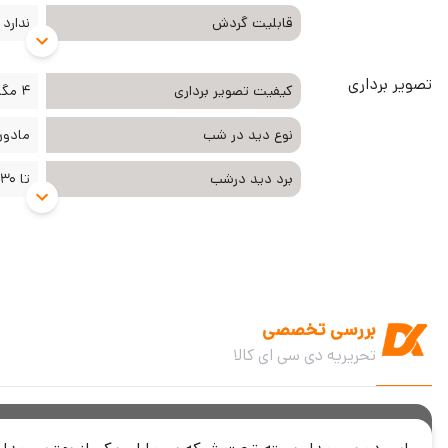
قابلیت گردش
ندارد
تصویر برداری
کیفیت تصویر برداری
4 مگا پیکسل
نوع دید در شب
مادون
برد دید درشب
تا 30 متر
بررسی تخصصی
تحریریه دی سی ای کالا