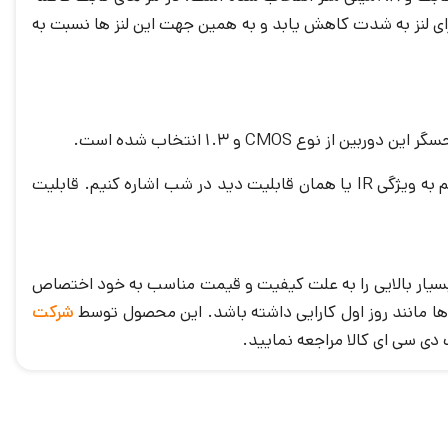
ای لنز به شدت کاهش یابد و به همین جهت این لنز ها نسبت به
CMO و ۱.۳ انتخاب شده است.
رزولوشن تصویر (وضوح) این دوربین 4MP (2592 × 1520) / (25FPS) -3Streams است. از دیگر ویژگی های این محصول می توانیم به ویژگی IR یا همان قابلیت دید در شب اشاره کنیم. قابلیت
های این برند است که فروش بسیار بالایی را به علت کیفیت و قیمت مناسب به خود اختصاص
 ها مانند روز اول کارایی داشته باشد. این محصول توسط
شرکت