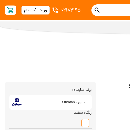
02172195
ورود | ثبت نام
برند سازنده:
سیماران - Simaran
رنگ:
سفید