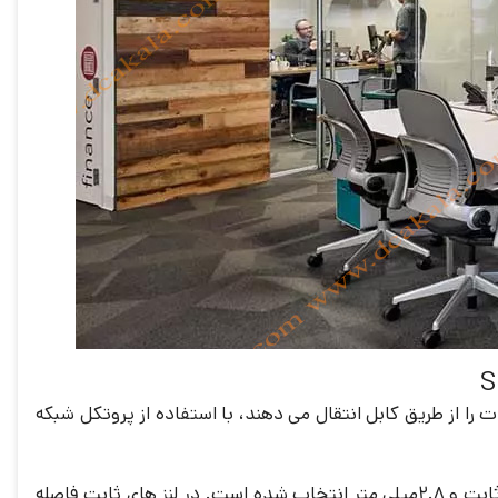
 را از طریق کابل انتقال می دهند، با استفاده از پروتکل شبکه
یکی از مهمترین مشخصه های هر سیستم نظارتی مثل دوربین مدار بسته، لنز آن است. لنز دوربین مدل SM-IP4512H-WFR از نوع ثابت و ۲.۸میلی متر انتخاب شده است. در لنز های ثابت فاصله