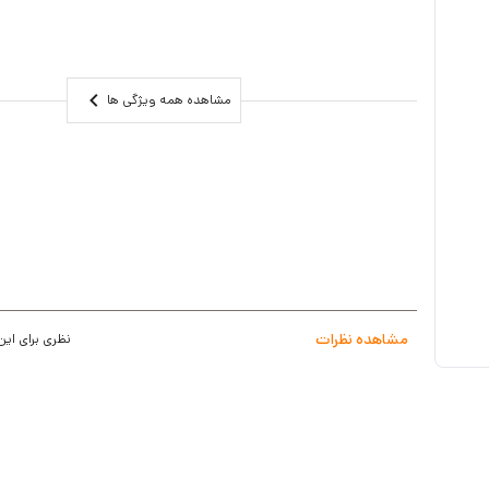
حسگر تصویر در دوربین مداربسته : 1/3" CMOS Sensor
ویژگی IR یا همان قابلیت دید در شب : 1Pcs / 20~30m IR
فشرده سازی ویدئو : H.265S / H.264S / H.265+
مشاهده همه ویژگی ها
تغذیه : 12V DC | PoE / ONVIF
صدا : 1CH audio input and 1CH built-in MIC
حافظه : SD Card Max 128GB
مشاهده نظرات
نظری برای این