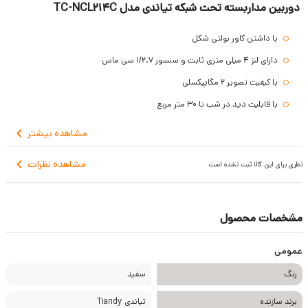
دوربین مداربسته تحت شبکه تیاندی مدل TC-NCL214C
با داشتن کاور بولتی شکل
دارای لنز 4 میلی متری ثابت و سنسور 1/2.7 سی ماس
با کیفیت تصویر 2 مگاپیکسلی
با قابلیت دید در شب تا 30 متر مربع
حفظ کیفیت تصاویر در شرایط نا مساعد جوی
مشاهده
بیشتر
پشتیبانی از کابل POE
مشاهده نظرات
نظری برای این کالا ثبت نشده است
دارای استاندارد مقاومتی IP67
با گارانتی 3 ساله
مشخصات محصول
عمومی
رنگ
سفید
برند سازنده
تیاندی Tiandy