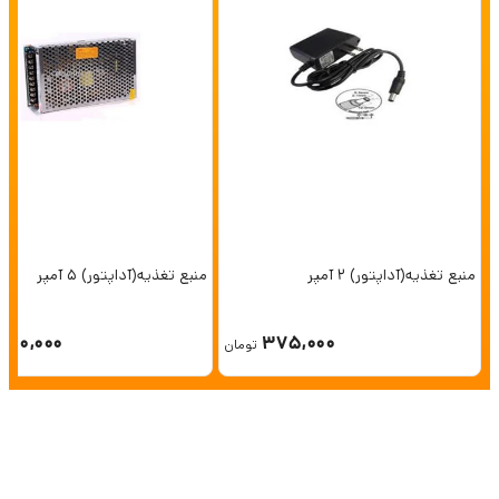
منبع تغذیه(آداپتور) 2 آمپر
منبع تغذیه(آداپتور) 5 آمپر
750,000
375,000
تومان