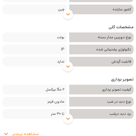
کشور سازنده
چین
مشخصات کلی
نوع دوربین مدار بسته
بولت
تکنولوژی پشتیبانی شده
IP
قابلیت گردش
ندارد
تصویر برداری
کیفیت تصویر برداری
2 مگا پیکسل
نوع دید در شب
مادون قرمز
برد دید درشب
تا 30 متر
مشاهده بیشتر