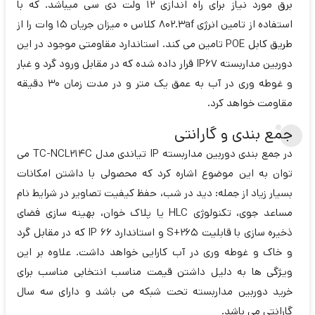
برق مورد نیاز برای راه اندازی 12 ولت دی سی میباشد. که با
استفاده از تامین انرژی 802.3af کلاس 0 میزان جریان 15 وات را از
طریق کابل POE تامین می کند. استاندارد مقاومتی موجود در این
دوربین مداربسته IP67 قرار داده شده که در مقابل ورود گرد و غبار
و غوطه وری در آب به عمق یک متر و در مدت زمان 30 دقیقه
مقاومت خواهد کرد.
جمع بندی و گارانتی
در جمع بندی دوربین مداربسته IP تیاندی مدل TC-NCL214C می
توان به این موضوع اشاره کرد که محصولی با داشتن امکانات
بسیار زیاد از جمله: دید در شب، حفظ کیفیت تصاویر در شرایط نام
مساعد جوی، تکنولوژی HLC یا پلاک خوان، بهینه سازی فضای
ذخیره سازی با قابلیت S+265 و استاندارد IP 66 که در مقابل گرد
و خاک و غوطه وری در آب کارایی خواهد داشت. علاوه بر این
ویژگی ها به دلیل داشتن قیمت مناسب انتخابی مناسب برای
خرید دوربین مداربسته تحت شبکه می باشد و دارای سه سال
گارانتی می باشد.