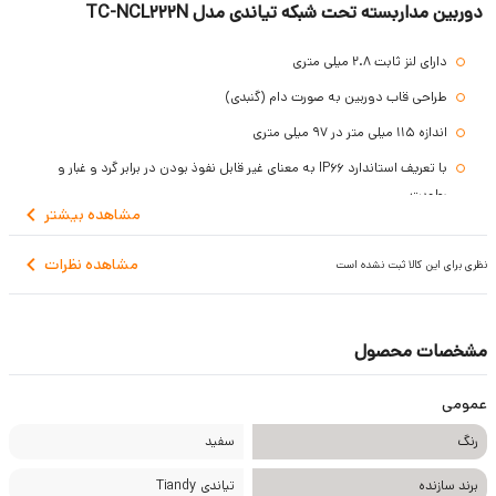
دوربین مداربسته تحت شبکه تیاندی مدل TC-NCL222N
دارای لنز ثابت 2.8 میلی متری
طراحی قاب دوربین به صورت دام (گنبدی)
اندازه 115 میلی متر در 97 میلی متری
با تعریف استاندارد IP66 به معنای غیر قابل نفوذ بودن در برابر گرد و غبار و
رطوبت
مشاهده
بیشتر
با گارانتی بلند مدت 3 ساله
مشاهده نظرات
نظری برای این کالا ثبت نشده است
مشخصات محصول
عمومی
رنگ
سفید
برند سازنده
تیاندی Tiandy