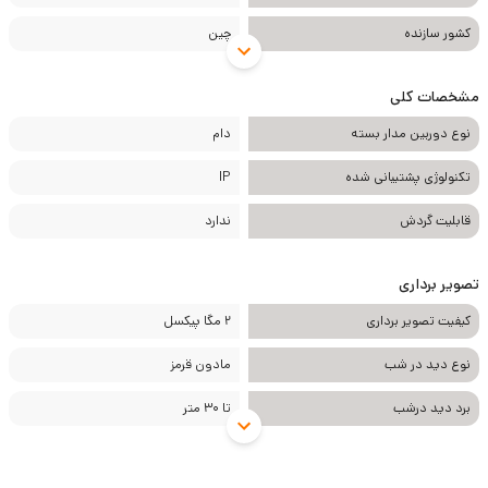
کشور سازنده
چین
مشخصات کلی
نوع دوربین مدار بسته
دام
تکنولوژی پشتیبانی شده
IP
قابلیت گردش
ندارد
تصویر برداری
کیفیت تصویر برداری
2 مگا پیکسل
نوع دید در شب
مادون قرمز
برد دید درشب
تا 30 متر