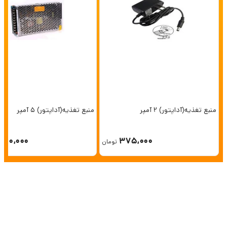
منبع تغذیه(آداپتور) 2 آمپر
منبع تغذیه(آداپتور) 5 آمپر
750,000
375,000
تومان