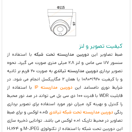
کیفیت تصویر و لنز
ضبط تصاویر این
دوربین مداربسته تحت شبکه
با استفاده از
سنسور 1/7 سی ماس و لنز 2.8 میلی متری صورت می گیرد. نحوه
تصویر برداری
دوربین مداربسته تیاندی
به صورت 20 فریم بر ثانیه
و با کیفیت 1920*1080 یا همان 2 مگاپیکسل انجام می شود. در
شرایط نوری نامساعد این
دوربین مداربسته IP
با استفاده از
قابلیت WDR با قدرت 100 دی سی بل می تواند در صد نور محیط
را کنترل و بهینه کرد میزان نور مورد استفاده برای تصویر برداری
رنگی
دوربین مداربسته تحت شبکه تیاندی
0.05 لوکس و برای ضبط
تصاویر در محیط تاریک 0.01 لوکس می باشد. توانایی ذخیره سازی
این دوربین تحت شبکه با استفاده از تکنولوژی M-JPEG و H.264