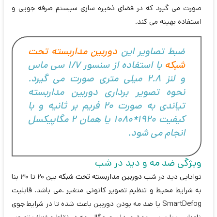
صورت می گیرد که در فضای ذخیره سازی سیستم صرفه جویی و
استفاده بهینه می کند.
ضبط تصاویر این
دوربین مداربسته تحت
شبکه
با استفاده از سنسور 1/7 سی ماس
و لنز 2.8 میلی متری صورت می گیرد.
نحوه تصویر برداری دوربین مداربسته
تیاندی به صورت 20 فریم بر ثانیه و با
کیفیت 1920*1080 یا همان 2 مگاپیکسل
انجام می شود.
ویژگی ضد مه و دید در شب
توانایی دید در شب
دوربین مداربسته تحت شبکه
بین 20 تا 30 بنا
به شرایط محیط و تنظیم تصویر کانونی متغیر .می باشد. قابلیت
SmartDefog یا ضد مه بودن دوربین باعث شده تا در شرایط جوی