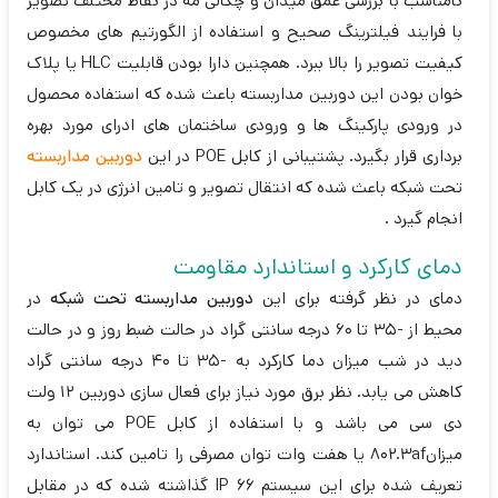
نامناسب با بررسی عمق میدان و چگالی مه در نقاط مختلف تصویر
با فرایند فیلترینگ صحیح و استفاده از الگورتیم های مخصوص
کیفیت تصویر را بالا ببرد. همچنین دارا بودن قابلیت HLC یا پلاک
خوان بودن این دوربین مداربسته باعث شده که استفاده محصول
در ورودی پارکینگ ها و ورودی ساختمان های ادرای مورد بهره
برداری قرار بگیرد. پشتیبانی از کابل POE در این
دوربین مداربسته
تحت شبکه باعث شده که انتقال تصویر و تامین انرژی در یک کابل
انجام گیرد .
دمای کارکرد و استاندارد مقاومت
دمای در نظر گرفته برای این
دوربین مداربسته تحت شبکه
در
محیط از -35 تا 60 درجه سانتی گراد در حالت ضبط روز و در حالت
دید در شب میزان دما کارکرد به -35 تا 40 درجه سانتی گراد
کاهش می یابد. نظر برق مورد نیاز برای فعال سازی دوربین 12 ولت
دی سی می باشد و با استفاده از کابل POE می توان به
میزان802.3af یا هفت وات توان مصرفی را تامین کند. استاندارد
تعریف شده برای این سیستم IP 66 گذاشته شده که در مقابل