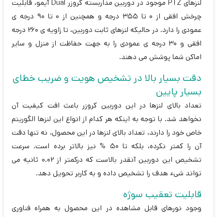
لنزهای PTZ موجود در دوربین مداربسته کروزر Dual آیمو، قابلیت
چرخش افقی از 0 تا 355 درجه و همچنین از 0 تا 90 درجه ی
عمودی را دارد. در حالیکه لنزهای ثابت دوربین، تا زاویه ی 260 درجه
افقی و 30 درجه ی عمودی را به جهت حفاظت از منزل و سایر
اماکن شما پوشش می دهند.
دقت بسیار بالا در تشخیص هویت و ضریب خطای
بسیار پایین
تعداد بالای لنزها در این دوربین کروزر باعث افت کیفیت آن
نخواهد شد. با توجه به اینکه هر کدام از انواع این لنزها الگوریتم
خاص خود را دارند، تعداد بالای لنزها در این محصول، نه تنها دقت
آن را کمتر نکرده، بلکه تا 50 % نیز بالاتر برده است. سرعت
تشخیص این دوربین آنقدر بالاست که درکمتر از 0.02 ثانیه می
تواند شیء هدف را تشخیص داده و به کاربر تحویل دهد.
قابلیت تعقیب سوژه
وجود نورهای قابل مشاهده در این محصول به همراه فناوری