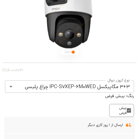
DCA-008731
نوع کروزر دوال
3+3 مگاپیکسل IPC-S7XEP-6M0WED چراغ پلیسی
رنگ:
پیش فرض
پیش
فرض
ارسال از 1 روز کاری دیگر