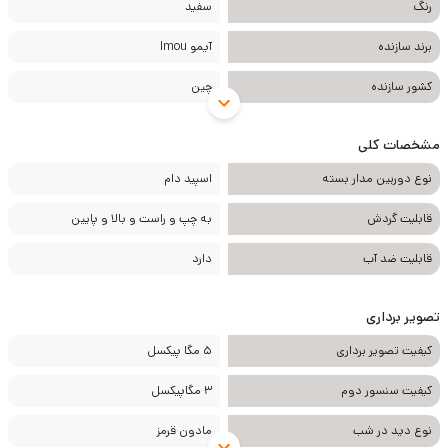
رنگ
سفید
قابلیت برقراری ارتباط با دیگران از هر جای منزل
برند سازنده
آیمو Imou
قابلیت تنظیم زنگ هشدار و نواحی مختلف برای حفاظت، به دلخواه
دارای اپلیکیشن مخصوص موبایل
کشور سازنده
چین
مشخصات کلی
نوع دوربین مدار بسته
اسپید دام
قابلیت گردش
به چپ و راست و بالا و پایین
قابلیت ضد آب
دارد
تصویر برداری
کیفیت تصویر برداری
5 مگا پیکسل
کیفیت سنسور دوم
3 مگاپیکسل
نوع دید در شب
مادون قرمز