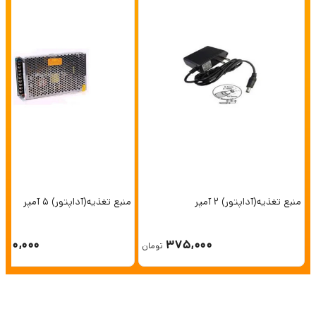
منبع تغذیه(آداپتور) 2 آمپر
منبع تغذیه(آداپتور) 5 آمپر
750,000
375,000
تومان