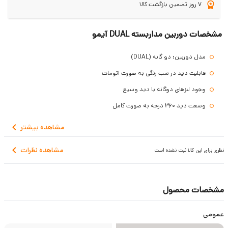
7 روز تضمین بازگشت کالا
مشخصات دوربین مداربسته DUAL آیمو
مدل دوربین: دو گانه (DUAL)
قابلیت دید در شب رنگی به صورت اتومات
وجود لنزهای دوگانه با دید وسیع
وسعت دید 360 درجه به صورت کامل
قابلیت چرخش لنزها به سمت بالا، پایین، چپ و راست
مشاهده
بیشتر
قابلیت نمایش همزمان دو ناحیه
مشاهده نظرات
نظری برای این کالا ثبت نشده است
سنسور بسیار دقیق تشخیص انسان و اشیا
مقاومت بسیار بالا در مقابل نامطلوب ترین شرایط آب و هوایی
پشتیبانی از WI-FI 6
مشخصات محصول
قابلیت تعقیب سوژه
عمومی
دارای نور اتوماتیک قابل مشاهده در شب با قدرت زیاد