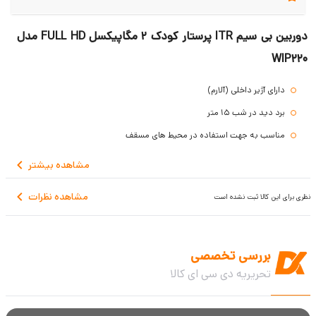
دوربین بی سیم ITR پرستار کودک 2 مگاپیکسل FULL HD مدل
WIP220
دارای آژیر داخلی (آلارم)
برد دید در شب 15 متر
مناسب به جهت استفاده در محیط های مسقف
پشتیبانی از کارت حافظه تا 128GB
مشاهده
بیشتر
قابلیت تنظیم تاریخ و زمان
مشاهده نظرات
نظری برای این کالا ثبت نشده است
قابلیت تشخیص چهره و تعقیب سوژه
قابلیت تنظیم منطقه تشخیص
بررسی تخصصی
تحریریه دی سی ای کالا