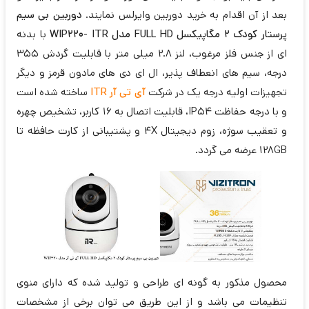
بعد از آن اقدام به خرید دوربین وایرلس نمایند.
دوربین بی سیم
پرستار کودک 2 مگاپیکسل FULL HD مدل WIP220- ITR
با بدنه
ای از جنس فلز مرغوب، لنز 2.8 میلی متر با قابلیت گردش 355
درجه، سیم های انعطاف پذیر، ال ای دی های مادون قرمز و دیگر
تجهیزات اولیه درجه یک در شرکت
آی تی آر ITR
ساخته شده است
و با درجه حفاظت IP54، قابلیت اتصال به 16 کاربر، تشخیص چهره
و تعقیب سوژه، زوم دیجیتال 4X و پشتیبانی از کارت حافظه تا
128GB عرضه می گردد.
محصول مذکور به گونه ای طراحی و تولید شده که دارای منوی
تنظیمات می باشد و از این طریق می توان برخی از مشخصات