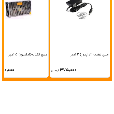
منبع تغذیه(آداپتور) 2 آمپر
منبع تغذیه(آداپتور) 5 آمپر
750,000
375,000
تومان