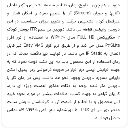
دوربین هم چون : تاریخ، زمان، تنظیم منطقه تشخیص، آژیر داخلی
(آلارم) و جریان (Stream) آن را تنظیم نمود و امکان فعال و
غیرفعال کردن تشخیص حرکت و تغییر میزان حساسیت در این
دوربین وایرلس فراهم می باشد.
دوربین بی سیم ITR پرستار کودک
2 مگاپیکسل FULL HD مدل WIP220
با استفاده از نرم افزار
P6SLite عمل می کند و از طریق نرم افزار Easy VMS نیز قابل
اتصال به IP Static می باشد. در نهایت نیز ناگفته نماند که در
زمان استفاده از این محصول باید به این نکته توجه نمود که به
جهت افزایش ایمنی نرم افزار در صورت فراموشی رمز ایمیل امکان
بازیابی پسورد دوربین وجود نخواهد داشت پس در زمان کار با
دوربین ذکر شده توجه به نکات مذکور اهمیت ویژه ای دارد.
کاربران گرامی به جهت کسب اطلاعات بیشتر در مورد نحوه خرید
این محصول و یا اطلاع از قیمت آن
با کارشناسان فروش سایت
معتبر دی سی ای کالا از طریق شماره پنج رقمی 72195-021 تماس
حاصل فرمایید.