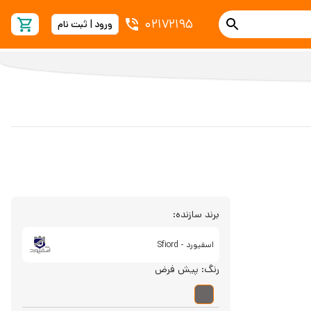
02172195
ورود | ثبت نام
برند سازنده:
اسفیورد - Sfiord
رنگ:
پیش فرض