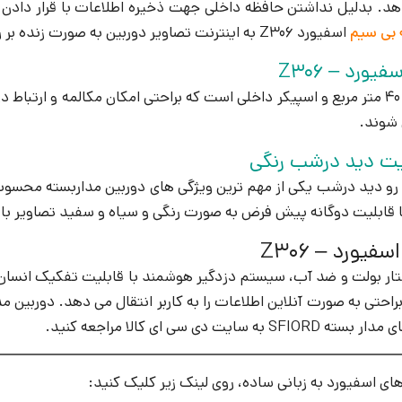
 بی سیم
اسفیورد Z306 به اینترنت تصاویر دوربین به صورت زنده بر روی گوشی موبایل کاربر در هر کجای دنیا قابل مشاهده است.
رد – Z306
دوربین مداربسته بولت اسفیورد z306 مجهز به میکروفن با برد 40 متر مربع و اسپیکر داخلی است که بر
بلیت دوگانه پیش فرض به صورت رنگی و سیاه و سفید تصاویر با کی
یورد – Z306
– بیسیم اسفیورد Z306 با ساختار بولت و ضد آب، سیستم دزدگیر هوشمند با قابلی
ی کالا مراجعه کنید.
ای اسفیورد به زبانی ساده، روی لینک زیر کلیک کنید: