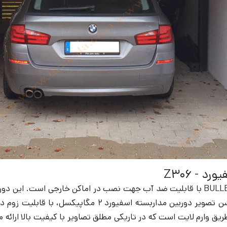
 - Z306
دوربین مداربسته اسفیورد مدل z306 با فرم ظاهری بولت – BULLET با قابلیت ضد آب جهت ن
 وارم لایت است که در تاریکی مطلق تصاویر با کیفیت بالا ارائه