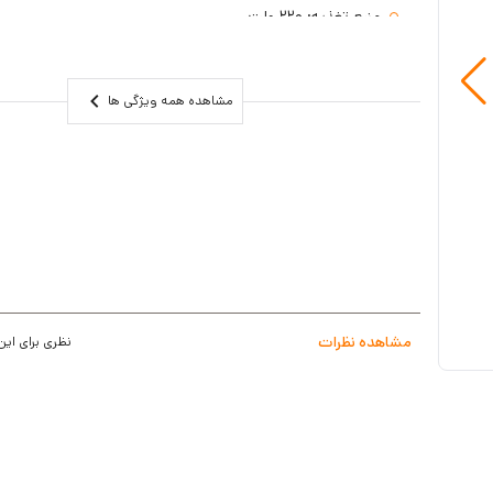
منبع تغذیه: 220 ولت
گارانتی یکساله و یکسال بیمه سرقت
رزولوشن: 3MP FULL HD
مشاهده همه ویژگی ها
فاصله کانونی: ۳.۶ میلی‌متر
زاویه دید: 85 درجه با 4 برابر بزرگنمایی
قابلیت کارکرد در بین دمای 10- درجه تا 55+ درجه سانتی گراد
قابلیت ضد آب: دارد
دید در شب: دارد – رنگی - مجهز به ال ای دی های مرئی warmlight
حافظه خارجی : کارت میکرو اس دی تا ۱۲۸ گیگا بایت
پشتیبانی: TCP/IP , RSTP , ONVIF , ETC
مشاهده نظرات
نظری برای این
سازگار با سیستم ‌عامل‌: اندروید، IOS، ویندوز
دارای اسپیکر و میکروفن خاذنی با برد 40 مترمربع
اقلام پک: پایه نصب دیواری- آداپتور- دفترچه فارسی