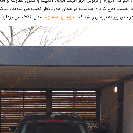
م که امروزه از برترین ابزار جهت ایجاد امنیت و کنترل نظارت بر ام
که بر حسب نوع کاربری مناسب در مکان مورد نظر نصب می شوند. شرکت
 در متن زیر به بررسی و شناخت
دوربین اسفیورد
مدل z306 می پردازیم.