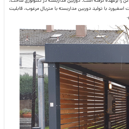
اکن را برعهده گرفته است. دوربین مداربسته در تکنولوژی ساخت،
 اسفیورد با تولید دوربین مداربسته با متریال مرغوب، قابلیت