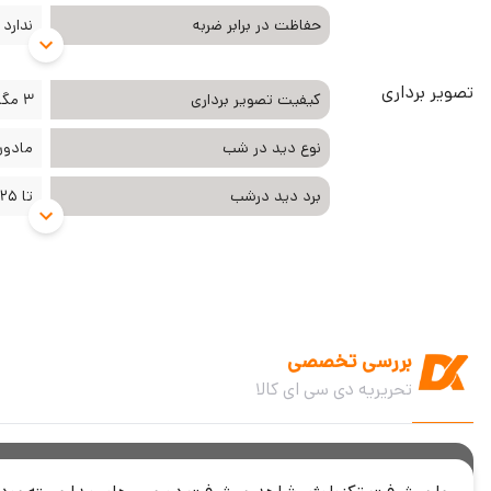
حفاظت در برابر ضربه
ندارد
تصویر برداری
کیفیت تصویر برداری
3 مگا پیکسل
نوع دید در شب
مادون
برد دید درشب
تا 25 متر
بررسی تخصصی
تحریریه دی سی ای کالا