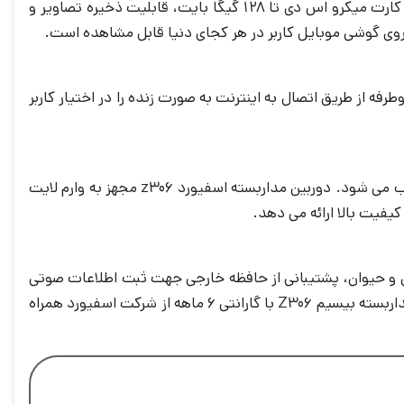
طریق به صدا دراوردن آژیر و ارسال پیامک به کابر هشدار می دهد. بدلیل نداشتن حافظه داخلی جهت ذخیره اطلاعات با قرار دادن کارت میکرو اس دی تا 128 گیگا بایت، قابلیت ذخیره تصاویر و
احتی امکان مکالمه و ارتباط دوطرفه از طریق اتصال به اینترنت به صورت زنده را در اختیار کاربر
طبق آمار اکثر سرقت ها در شب و تاریکی صورت می گیرد، ازین رو دید درشب یکی از مهم ترین ویژگی های دوربین مداربسته محسوب می شود. دوربین مداربسته اسفیورد z306 مجهز به وارم لایت
فیت بالا ارائه می دهد.
ت تفکیک انسان و حیوان، پشتیبانی از حافظه خارجی جهت ثبت اطلاعات صوتی
و تصویری 24 ساعته می باشد که از طریق دسترسی به اینترنت براحتی به صورت آنلاین اطلاعات را به کاربر انتقال می دهد. دوربین مداربسته بیسیم Z306 با گارانتی 6 ماهه از شرکت اسفیورد همراه