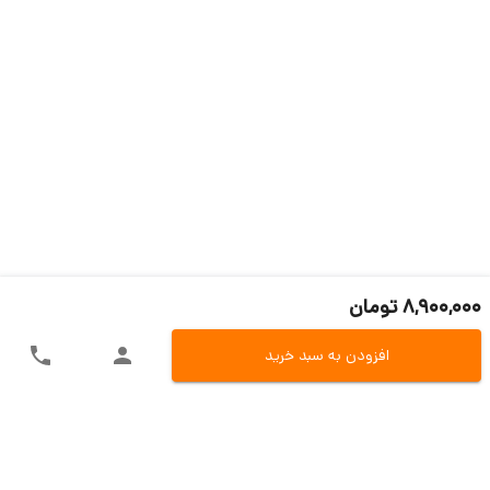
8,900,000 تومان
افزودن به سبد خرید
ارسال سریع به سراسر ایران
اکسپرس، پست، تیپاکس و باربری
تنوع در روش های پرداخت
پرداخت آنلاین، کارت به کارت و یا در محل