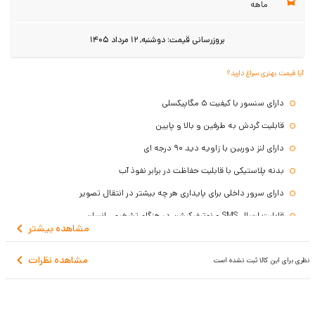
ماهه
بروزرسانی قیمت:
دوشنبه, 12 مرداد 1405
آیا قیمت بهتری سراغ دارید؟
دارای سنسور با کیفیت 5 مگاپیکسلی
قابلیت گردش به طرفین و بالا و پایین
دارای لنز دوربین با زاویه دید 90 درجه ای
بدنه پلاستیکی با قابلیت حفاظت در برابر نفوذ آب
دارای سرور داخلی برای پایداری هر چه بیشتر در انتقال تصویر
قابلیت ارسال SMS و نوتیفیکیشن در هنگام تشخیص انسان
مشاهده
بیشتر
ضبط تصویر روی کارت حافظه یا فضای ابری اسفیورد
مشاهده نظرات
نظری برای این کالا ثبت نشده است