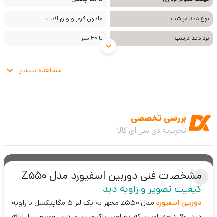
نوع دید در شب
مادون قرمز و وارم لایت
برد دید درشب
تا 30 متر
مشاهده بیشتر
بررسی تخصصی
تحریریه دی سی ای کالا
مشخصات فنی دوربین اسفیورد مدل Z550
کیفیت تصویر و زاویه دید
دوربین اسفیورد
مدل Z550 مجهز به یک لنز 5 مگاپیکسل با زاویه
دید 90 درجه است که تصاویر باکیفیت و دید وسیعی را ارائه