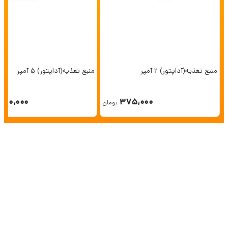
منبع تغذیه(آداپتور) 2 آمپر
منبع تغذیه(آداپتور) 5 آمپر
750,000
375,000
تومان