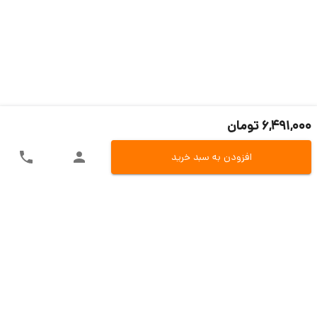
6,491,000 تومان
افزودن به سبد خرید
ارسال سریع به سراسر ایران
اکسپرس، پست، تیپاکس و باربری
تنوع در روش های پرداخت
پرداخت آنلاین، کارت به کارت و یا در محل
تضمین بازگشت وجه
بازگشت 7 روزه در صو.رت مغایرت کالا
پشتیبانی حین و بعد از فروش