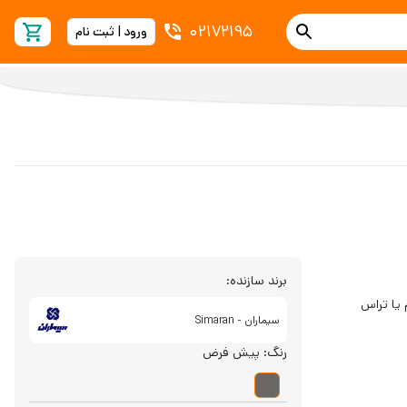
02172195
ورود | ثبت نام
برند سازنده:
 یا تراس
سیماران - Simaran
رنگ:
پیش فرض