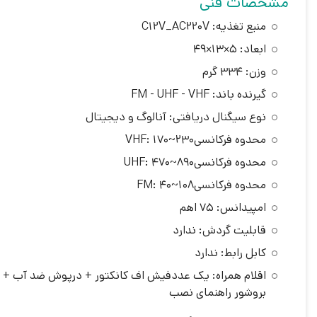
مشخصات فنی
منبع تغذیه: C12V_AC220V
ابعاد: 5×13×49
وزن: 334 گرم
گیرنده باند: FM - UHF - VHF
نوع سیگنال دریافتی: آنالوگ و دیجیتال
محدوه فرکانسیVHF: 170~230
محدوه فرکانسیUHF: 470~890
محدوه فرکانسیFM: 40~108
امپیدانس: 75 اهم
قابلیت گردش: ندارد
کابل رابط: ندارد
اقلام همراه: یک عددفیش اف کانکتور + درپوش ضد آب + ی
بروشور راهنمای نصب