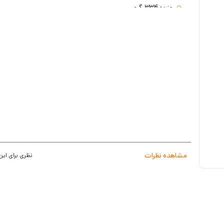
وزن: 334 گرم
گیرنده باند: FM - UHF - VHF
نوع سیگنال دریافتی: آنالوگ و دیجیتال
محدوه فرکانسیVHF: 170~230
محدوه فرکانسیUHF: 470~890
محدوه فرکانسیFM: 40~108
امپیدانس: 75 اهم
قابلیت گردش: ندارد
کابل رابط: ندارد
مشاهده نظرات
نظری برای این