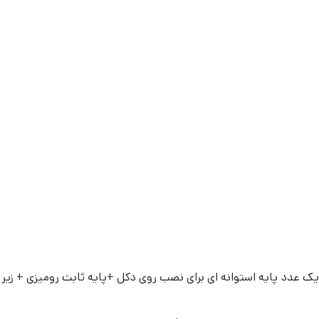
ک عدد پایه استوانه ای برای نصب روی دکل +پایه ثابت رومیزی + زی