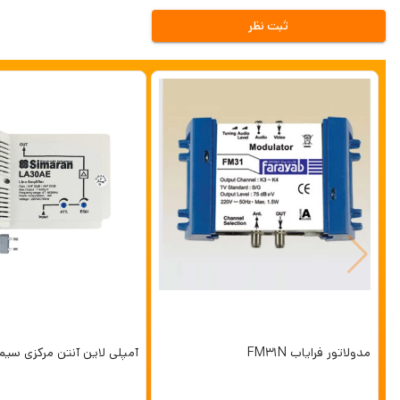
ثبت نظر
مدولاتور فرایاب FM31N
آمپلی لاین آنتن مرکزی سیماران AE